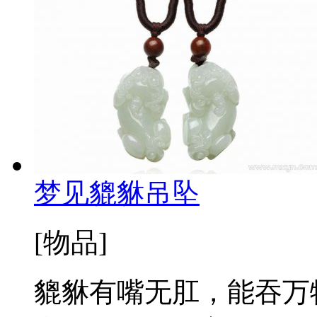
梦见貔貅吊坠
[物品]
貔貅有嘴无肛，能吞万