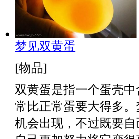
梦见双黄蛋
[物品]
双黄蛋是指一个蛋壳中
常比正常蛋要大得多。
机会出现，不过既要自