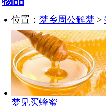
物品
位置：
梦乡周公解梦
>
梦见买蜂蜜