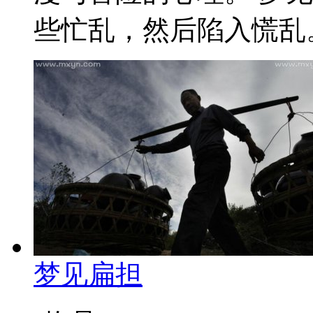
些忙乱，然后陷入慌乱。 
梦见扁担