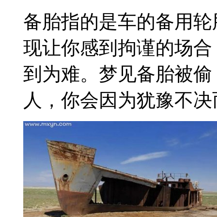
备胎指的是车的备用轮
现让你感到拘谨的场合
到为难。梦见备胎被偷
人，你会因为犹豫不决而