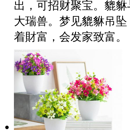
出，可招财聚宝。貔貅
大瑞兽。梦见貔貅吊坠
着財富，会发家致富。 梦