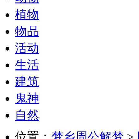
植物
物品
活动
生活
建筑
鬼神
自然
位置：
梦乡周公解梦
>