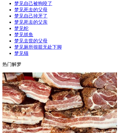
梦见自己被狗咬了
梦见死去的父母
梦见自己掉牙了
梦见死去的父亲
梦见蛇
梦见抓鱼
梦见去世的父母
梦见厕所很脏无处下脚
梦见猫
热门解梦