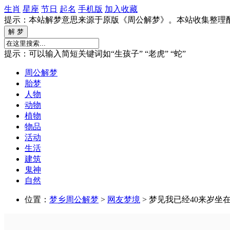
生肖
星座
节日
起名
手机版
加入收藏
提示：本站解梦意思来源于原版《周公解梦》。本站收集整理
提示：可以输入简短关键词如“生孩子” “老虎” “蛇”
周公解梦
胎梦
人物
动物
植物
物品
活动
生活
建筑
鬼神
自然
位置：
梦乡周公解梦
>
网友梦境
> 梦见我已经40来岁