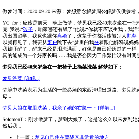
做梦时间：2020-09-20
来源：梦想意念解梦
周公解梦仅供参考
YC_for：应该是前天，晚上做梦，梦见我已经40来岁坐在
克”我说:“
孩子
，咱家哪还有钱了”他说:“你就不应该生我，我
我出国留学。我爸也跟你
离婚
了，这辈子你都活该被别人
抛弃
以就再见了，我要从
窗户
跳下去”梦里的我
哭
着跟他解释说妈妈
我被吓醒了，醒来已经是泪流满面，好像是自己经历过的一样
真的能成为一个好家长吗……我是否会因为工作繁忙没有时间照
梦见我已经40来岁坐在一把椅子上摘菜洗菜 解梦如下：
梦见洗菜 [详解...]
梦境中洗菜表示为生活的一些必须的东西清理出道路。梦见洗菜
母...
梦见大娘在那里洗菜，我亲了她的右脸一下 [详解...]
SolomonT：刚才做梦了，梦到大娘了，这是这么久以来
然后我...
上一篇：
梦见自己住在离战区非常近的地方