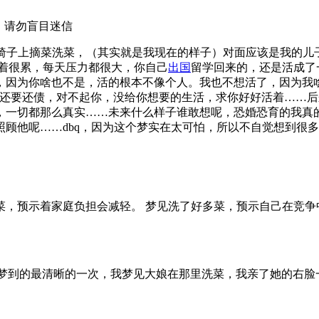
，请勿盲目迷信
一把椅子上摘菜洗菜，（其实就是我现在的样子）对面应该是我的儿
活着很累，每天压力都很大，你自己
出国
留学回来的，还是活成了
，因为你啥也不是，活的根本不像个人。我也不想活了，因为我
还要还债，对不起你，没给你想要的生活，求你好好活着……后
，一切都那么真实……未来什么样子谁敢想呢，恐婚恐育的我真
顾他呢……dbq，因为这个梦实在太可怕，所以不自觉想到很
，预示着家庭负担会减轻。 梦见洗了好多菜，预示自己在竞争
梦到她梦到的最清晰的一次，我梦见大娘在那里洗菜，我亲了她的右