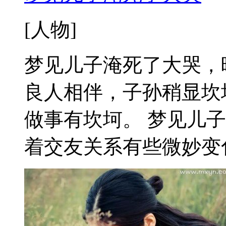
[人物]
梦见儿子淹死了大哭，
良人相伴，子孙稍显坎
做事有坎坷。 梦见儿
着交友关系有些微妙变化