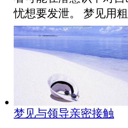
忧想要发泄。 梦见用粗话
梦见与领导亲密接触