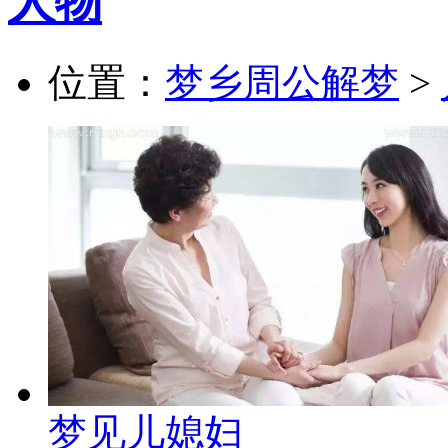
人物
位置：
梦乡周公解梦
>
梦见儿媳妇