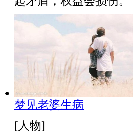
起矛盾，权益会损伤。 梦
梦见老婆生病
[人物]