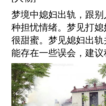
梦境中媳妇出轨，跟别
种担忧情绪。梦见打媳
很甜蜜。梦见媳妇出轨
能存在一些误会，建议积