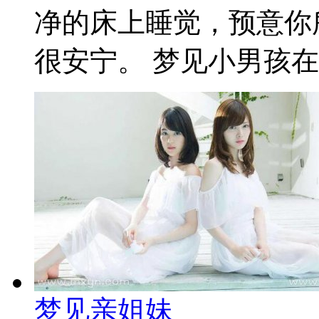
净的床上睡觉，预意你
很安宁。 梦见小男孩在睡
梦见亲姐妹