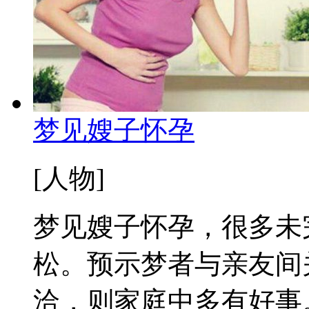
梦见嫂子怀孕
[人物]
梦见嫂子怀孕，很多未
松。预示梦者与亲友间
洽，则家庭中多有好事