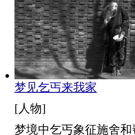
梦见乞丐来我家
[人物]
梦境中乞丐象征施舍和