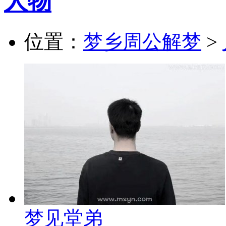
人物
位置：
梦乡周公解梦
>
梦见堂弟