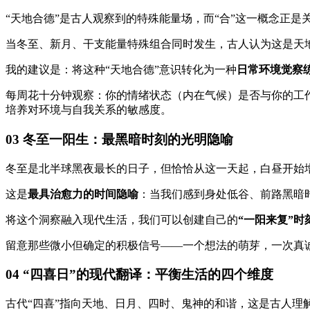
“天地合德”是古人观察到的特殊能量场，而“合”这一概念正是
当冬至、新月、干支能量特殊组合同时发生，古人认为这是天
我的建议是：将这种“天地合德”意识转化为一种
日常环境觉察
每周花十分钟观察：你的情绪状态（内在气候）是否与你的工
培养对环境与自我关系的敏感度。
03 冬至一阳生：最黑暗时刻的光明隐喻
冬至是北半球黑夜最长的日子，但恰恰从这一天起，白昼开始增
这是
最具治愈力的时间隐喻
：当我们感到身处低谷、前路黑暗
将这个洞察融入现代生活，我们可以创建自己的
“一阳来复”时
留意那些微小但确定的积极信号——一个想法的萌芽，一次真
04 “四喜日”的现代翻译：平衡生活的四个维度
古代“四喜”指向天地、日月、四时、鬼神的和谐，这是古人理