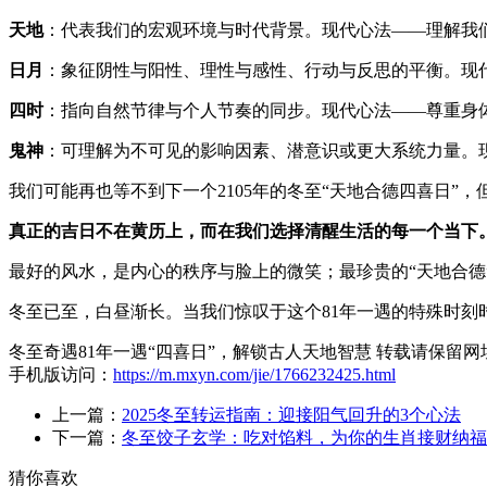
天地
：代表我们的宏观环境与时代背景。现代心法——理解我
日月
：象征阴性与阳性、理性与感性、行动与反思的平衡。现
四时
：指向自然节律与个人节奏的同步。现代心法——尊重身
鬼神
：可理解为不可见的影响因素、潜意识或更大系统力量。
我们可能再也等不到下一个2105年的冬至“天地合德四喜日
真正的吉日不在黄历上，而在我们选择清醒生活的每一个当下
最好的风水，是内心的秩序与脸上的微笑；最珍贵的“天地合德
冬至已至，白昼渐长。当我们惊叹于这个81年一遇的特殊时刻
冬至奇遇81年一遇“四喜日”，解锁古人天地智慧 转载请保留网
手机版访问：
https://m.mxyn.com/jie/1766232425.html
上一篇：
2025冬至转运指南：迎接阳气回升的3个心法
下一篇：
冬至饺子玄学：吃对馅料，为你的生肖接财纳福
猜你喜欢