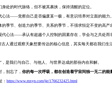
们身处的时代脉络，但不被其裹挟，保持清醒的定位。
代心法——觉察自己是否偏废某一极，有意识培养对立面的能力
体的季节、创造力的季节、关系的季节，不强求恒定不变的高产
现代心法——承认有超越个人控制的因素存在，学会与之共处而
”，但古人通过观察天象想要传达的核心信息，其实每天都在我们生
。
”，是我们与自己、与他人、与世界达成的那份内在和解。
时，别忘了，
你的每一次呼吸，都在创造着宇宙间独一无二的能
址：
https://www.mxyn.com/jie/1766232425.html