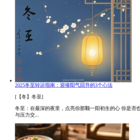
2025冬至转运指南：迎接阳气回升的3个心法
[【冬】冬至]
冬至：在最深的夜里，点亮你那颗一阳初生的心 你是否也
与压力交...