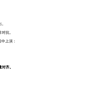
。
出。
非对抗。
活中上演：
量对齐。