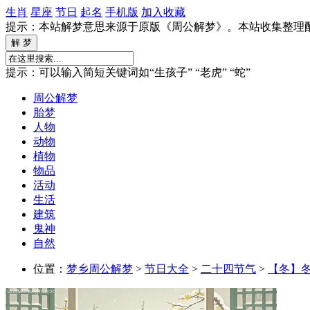
生肖
星座
节日
起名
手机版
加入收藏
提示：本站解梦意思来源于原版《周公解梦》。本站收集整理
提示：可以输入简短关键词如“生孩子” “老虎” “蛇”
周公解梦
胎梦
人物
动物
植物
物品
活动
生活
建筑
鬼神
自然
位置：
梦乡周公解梦
>
节日大全
>
二十四节气
>
【冬】