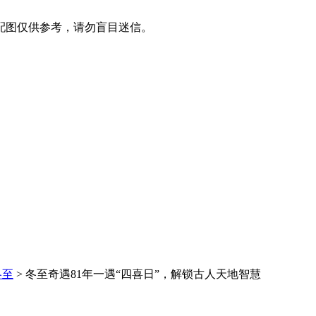
配图仅供参考，请勿盲目迷信。
冬至
> 冬至奇遇81年一遇“四喜日”，解锁古人天地智慧