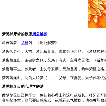
梦见掉牙齿的原版
周公解梦
齿自落者，
父母
凶。《周公解梦》
梦齿落更生，大吉。梦此椿萱泰、晚景荣华之兆。《梦林玄解
梦齿堕血出。主破财之兆，又亲丁有灾，主母病无救。《断梦
梦齿落再生。梦此者，主父母安康，兄弟登贤，晚年荣显之兆
梦齿落无血。此为大凶梦兆，主亡父母、丧妻妾、夭子孙等忧
梦见掉牙齿的心理学解梦
做梦梦见自己掉牙齿，象征着心理上的退行或成长。掉牙还可
者年纪多大，他只要自感衰老，或感到老气横秋，他都可能做