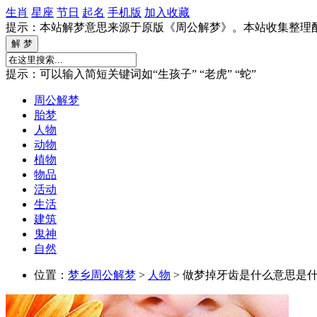
生肖
星座
节日
起名
手机版
加入收藏
提示：本站解梦意思来源于原版《周公解梦》。本站收集整理
提示：可以输入简短关键词如“生孩子” “老虎” “蛇”
周公解梦
胎梦
人物
动物
植物
物品
活动
生活
建筑
鬼神
自然
位置：
梦乡周公解梦
>
人物
> 做梦掉牙齿是什么意思是