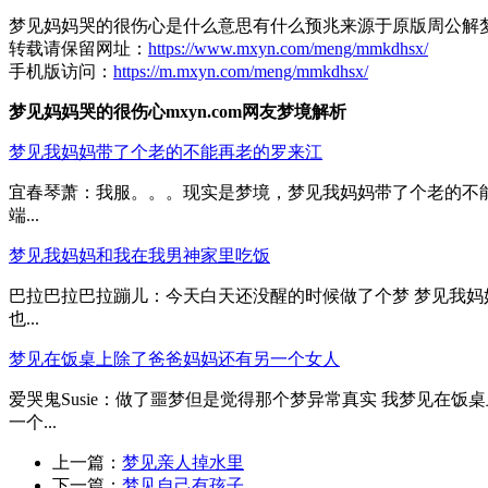
梦见妈妈哭的很伤心是什么意思有什么预兆来源于原版周公解
转载请保留网址：
https://www.mxyn.com/meng/mmkdhsx/
手机版访问：
https://m.mxyn.com/meng/mmkdhsx/
梦见妈妈哭的很伤心mxyn.com网友梦境解析
梦见我妈妈带了个老的不能再老的罗来江
宜春琴萧：我服。。。现实是梦境，梦见我妈妈带了个老的不
端...
梦见我妈妈和我在我男神家里吃饭
巴拉巴拉巴拉蹦儿：今天白天还没醒的时候做了个梦 梦见我妈
也...
梦见在饭桌上除了爸爸妈妈还有另一个女人
爱哭鬼Susie：做了噩梦但是觉得那个梦异常真实 我梦见
一个...
上一篇：
梦见亲人掉水里
下一篇：
梦见自己有孩子