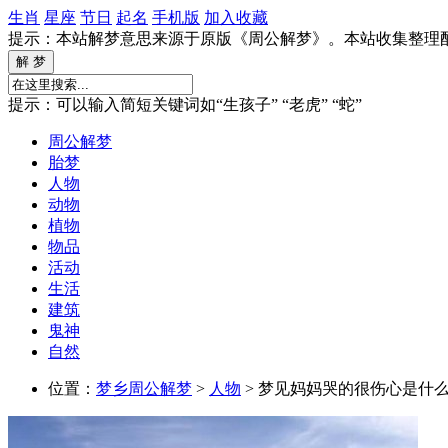
生肖
星座
节日
起名
手机版
加入收藏
提示：本站解梦意思来源于原版《周公解梦》。本站收集整理
提示：可以输入简短关键词如“生孩子” “老虎” “蛇”
周公解梦
胎梦
人物
动物
植物
物品
活动
生活
建筑
鬼神
自然
位置：
梦乡周公解梦
>
人物
> 梦见妈妈哭的很伤心是什