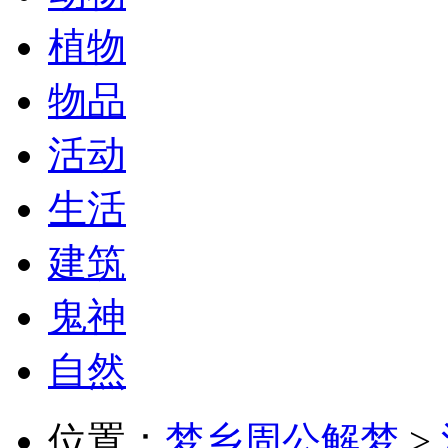
植物
物品
活动
生活
建筑
鬼神
自然
位置：
梦乡周公解梦
>