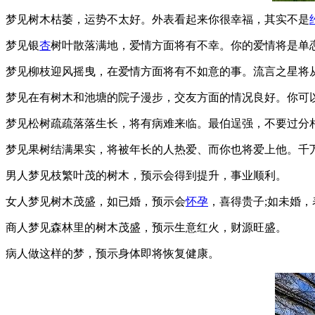
梦见树木枯萎，运势不太好。外表看起来你很幸福，其实不是
梦见银
杏
树叶散落满地，爱情方面将有不幸。你的爱情将是单
梦见柳枝迎风摇曳，在爱情方面将有不如意的事。流言之星将
梦见在有树木和池塘的院子漫步，交友方面的情况良好。你可
梦见松树疏疏落落生长，将有病难来临。最伯逞强，不要过分
梦见果树结满果实，将被年长的人热爱、而你也将爱上他。千
男人梦见枝繁叶茂的树木，预示会得到提升，事业顺利。
女人梦见树木茂盛，如已婚，预示会
怀孕
，喜得贵子;如未婚
商人梦见森林里的树木茂盛，预示生意红火，财源旺盛。
病人做这样的梦，预示身体即将恢复健康。