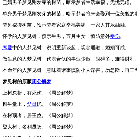
已婚男子梦见刚发芽的树苗，暗示梦者生活幸福，无忧无虑。
单身男子梦见刚发芽的树苗，暗示梦者将来会娶到一位美貌的
梦见嫁接树苗，预示梦者家庭幸福美满，一家人其乐融融。
怀孕的人梦见树，预示生男，五月生女，慎防意外
受伤
。
恋爱
中的人梦见树，说明重新谈起，观念通融，婚姻可成。
做生意的人梦见树，代表合伙的事业少做，阻碍多，难得财利
本命年的人梦见树，意味着诸事慎防小人谋害，勿急躁，再三
梦见树的原版
周公解梦
上树忽折，有死伤。《周公解梦》
树生堂上，
父母
忧。《周公解梦》
在树顶者，居王位。《周公解梦》
登大树，名利显扬。《周公解梦》