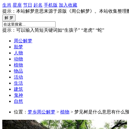
生肖
星座
节日
起名
手机版
加入收藏
提示：本站解梦意思来源于原版《周公解梦》。本站收集整理
提示：可以输入简短关键词如“生孩子” “老虎” “蛇”
周公解梦
胎梦
人物
动物
植物
物品
活动
生活
建筑
鬼神
自然
位置：
梦乡周公解梦
>
植物
> 梦见树是什么意思有什么