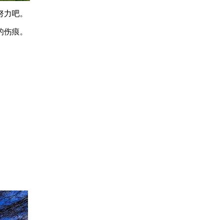
努力吧。
的伤痕。