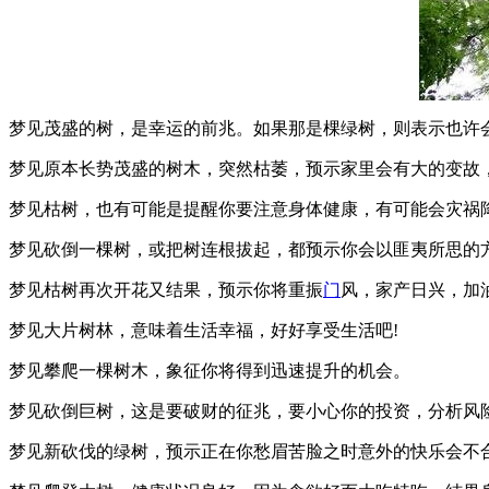
梦见茂盛的树，是幸运的前兆。如果那是棵绿树，则表示也许
梦见原本长势茂盛的树木，突然枯萎，预示家里会有大的变故
梦见枯树，也有可能是提醒你要注意身体健康，有可能会灾祸
梦见砍倒一棵树，或把树连根拔起，都预示你会以匪夷所思的
梦见枯树再次开花又结果，预示你将重振
门
风，家产日兴，加油
梦见大片树林，意味着生活幸福，好好享受生活吧!
梦见攀爬一棵树木，象征你将得到迅速提升的机会。
梦见砍倒巨树，这是要破财的征兆，要小心你的投资，分析风
梦见新砍伐的绿树，预示正在你愁眉苦脸之时意外的快乐会不