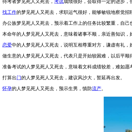
待考者梦见死人又死去，
考试
成绩很好，会取得一定的进步，
找工作
的梦见死人又死去，求职运气很好，能够敏锐地察觉招
办公族梦见死人又死去，预示着工作上的任务比较繁重，自己
本命年的人梦见死人又死去，意味着诸事不顺，亲近善知识，
恋爱
中的人梦见死人又死去，说明互相尊重对方，谦虚有礼，
做生意的人梦见死人又死去，代表只是开始较困难，以后平顺
准备考试的人梦见死人又死去，意味着文科成绩较差，难如愿
打算出
门
的人梦见死人又死去，建议风沙大，暂延再出发。
怀孕
的人梦见死人又死去，预示生男，慎防
流产
。