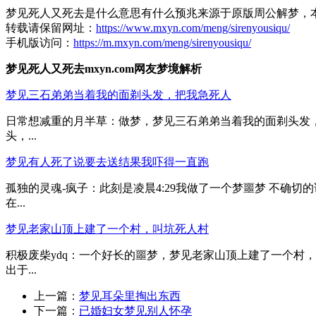
梦见死人又死去是什么意思有什么预兆来源于原版周公解梦，
转载请保留网址：
https://www.mxyn.com/meng/sirenyousiqu/
手机版访问：
https://m.mxyn.com/meng/sirenyousiqu/
梦见死人又死去mxyn.com网友梦境解析
梦见三石弟弟当着我的面剃头发，把我急死人
日常想减重的月半草：做梦，梦见三石弟弟当着我的面剃头发
头，...
梦见有人死了说要去送结果我吓得一直跑
孤独的灵魂-疯子：此刻是凌晨4:29我做了一个梦噩梦 不确
在...
梦见老家山顶上建了一个村，叫坑死人村
积极废柴ydq：一个好长的噩梦，梦见老家山顶上建了一个村
出于...
上一篇：
梦见耳朵里掏出东西
下一篇：
已婚妇女梦见别人怀孕