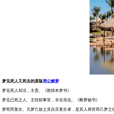
梦见死人又死去的原版
周公解梦
梦见死人却活，主贵。《敦煌本梦书》
梦见已死之人。主忧郁事至，非吉兆也。《断梦秘书》
梦死而复生。凡梦亡故之灵自言复生者，是其人再世而己梦之