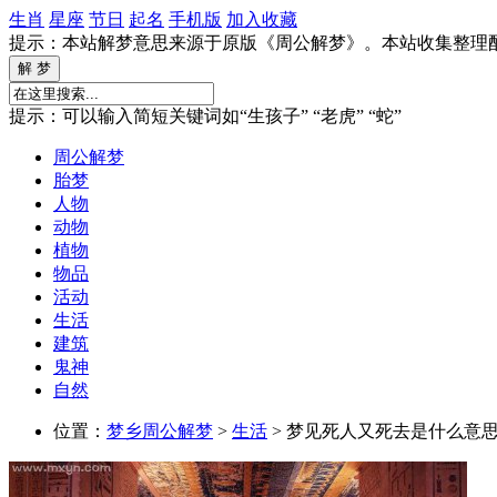
生肖
星座
节日
起名
手机版
加入收藏
提示：本站解梦意思来源于原版《周公解梦》。本站收集整理
提示：可以输入简短关键词如“生孩子” “老虎” “蛇”
周公解梦
胎梦
人物
动物
植物
物品
活动
生活
建筑
鬼神
自然
位置：
梦乡周公解梦
>
生活
> 梦见死人又死去是什么意