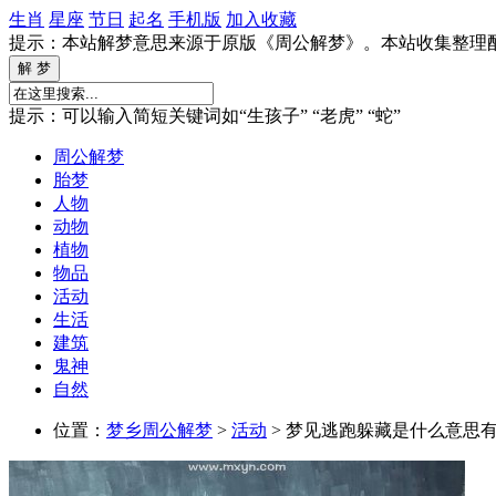
生肖
星座
节日
起名
手机版
加入收藏
提示：本站解梦意思来源于原版《周公解梦》。本站收集整理
提示：可以输入简短关键词如“生孩子” “老虎” “蛇”
周公解梦
胎梦
人物
动物
植物
物品
活动
生活
建筑
鬼神
自然
位置：
梦乡周公解梦
>
活动
> 梦见逃跑躲藏是什么意思