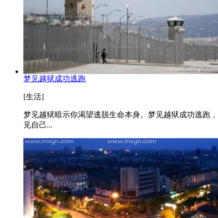
梦见越狱成功逃跑
[生活]
梦见越狱暗示你渴望逃脱生命本身。梦见越狱成功逃跑，
见自己...