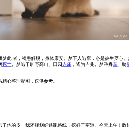
而梦此 者，祸患解脱，身体康安。梦下人逃窜，必是彼生歹心。
病
死亡
。梦逃于旷野高山、田园
寺庙
，皆为吉兆。梦乘舟
车
、骑
站精心整理配图，仅供参考。
扒了他的皮！我还规划好逃跑路线，挖好了密道。今天上午！政