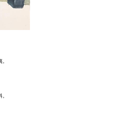
夷。
料。