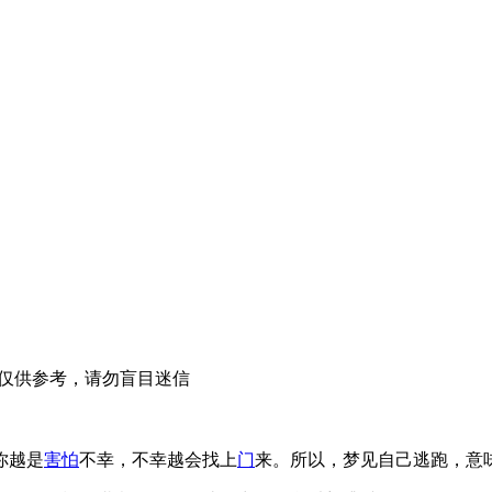
仅供参考，请勿盲目迷信
你越是
害怕
不幸，不幸越会找上
门
来。所以，梦见自己逃跑，意