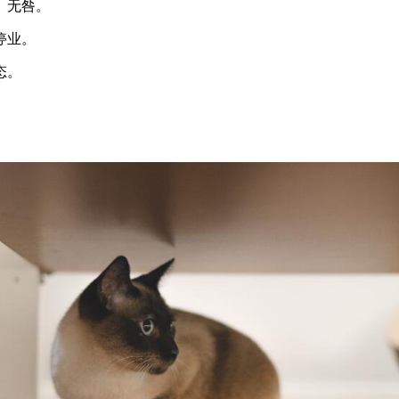
。无咎。
停业。
态。