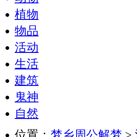
植物
物品
活动
生活
建筑
鬼神
自然
位置：
梦乡周公解梦
>