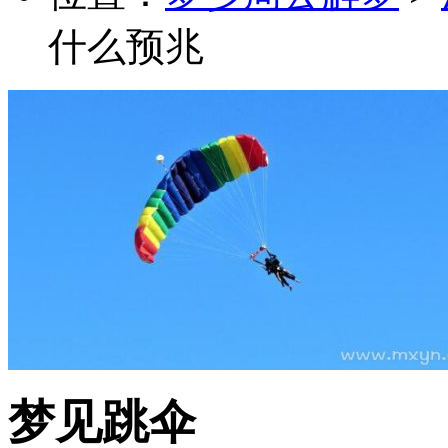
什么预兆
梦见跳伞