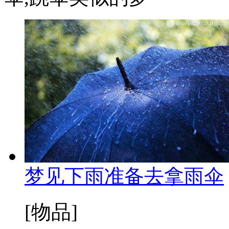
梦见下雨准备去拿雨伞
[物品]