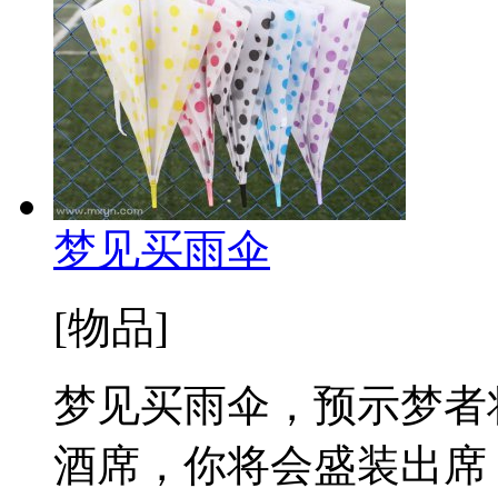
梦见买雨伞
[物品]
梦见买雨伞，预示梦者
酒席，你将会盛装出席