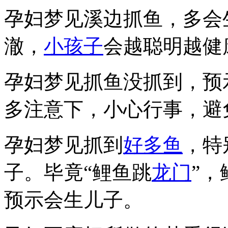
孕妇梦见溪边抓鱼，多会
澈，
小孩子
会越聪明越健
孕妇梦见抓鱼没抓到，预
多注意下，小心行事，避
孕妇梦见抓到
好多鱼
，特
子。毕竟“鲤鱼跳
龙
门
”
预示会生儿子。