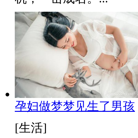
孕妇做梦梦见生了男孩
[生活]