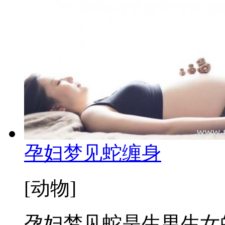
孕妇梦见蛇缠身
[动物]
孕妇梦见蛇是生男生女