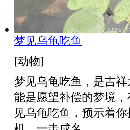
梦见乌龟吃鱼
[动物]
梦见乌龟吃鱼，是吉祥
能是愿望补偿的梦境，
见乌龟吃鱼，预示着你
机，一击成名。...