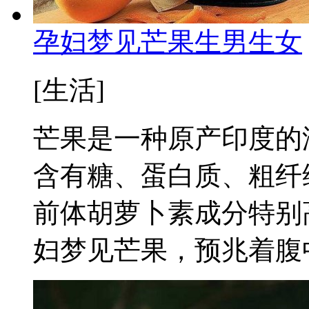
孕妇梦见芒果生男生女
[生活]
芒果是一种原产印度的
含有糖、蛋白质、粗纤
前体胡萝卜素成分特别
妇梦见芒果，预兆着腹中