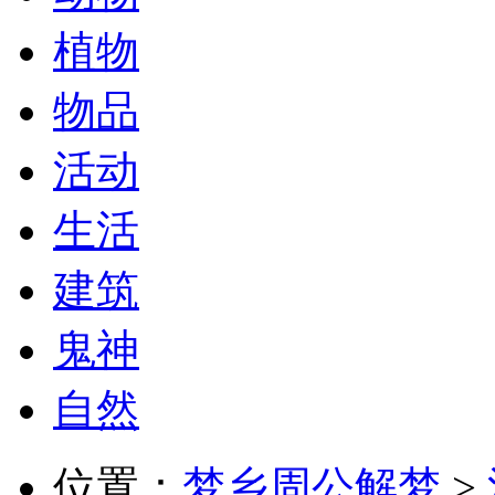
植物
物品
活动
生活
建筑
鬼神
自然
位置：
梦乡周公解梦
>