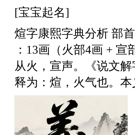
[宝宝起名]
煊字康熙字典分析 部首
：13画（火部4画 + 
从火，宣声。《说文解
释为：煊，火气也。本义