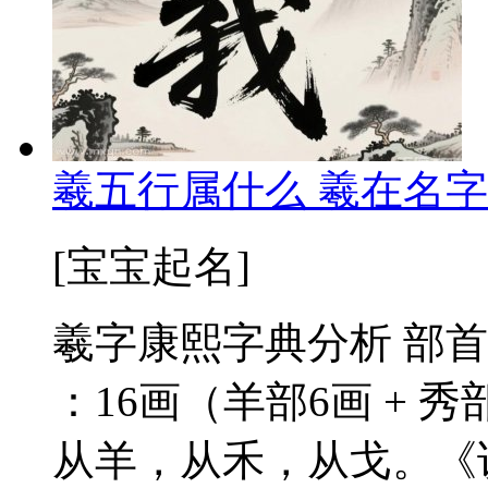
羲五行属什么 羲在名字
[宝宝起名]
羲字康熙字典分析 部首
：16画（羊部6画 + 秀
从羊，从禾，从戈。《