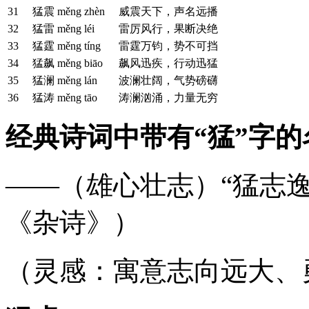
31
猛震
měng zhèn
威震天下，声名远播
32
猛雷
měng léi
雷厉风行，果断决绝
33
猛霆
měng tíng
雷霆万钧，势不可挡
34
猛飙
měng biāo
飙风迅疾，行动迅猛
35
猛澜
měng lán
波澜壮阔，气势磅礴
36
猛涛
měng tāo
涛澜汹涌，力量无穷
经典诗词中带有“猛”字的
——（雄心壮志）“猛志
《杂诗》）
（灵感：寓意志向远大、