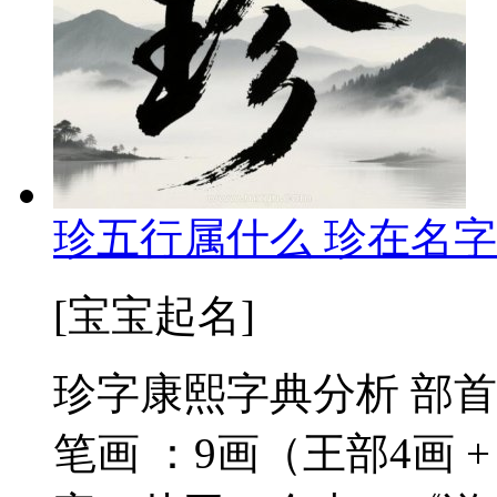
珍五行属什么 珍在名字
[宝宝起名]
珍字康熙字典分析 部首
笔画 ：9画（王部4画 +