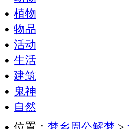
植物
物品
活动
生活
建筑
鬼神
自然
位置：
梦乡周公解梦
>