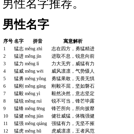
男性名字推荐。
男性名字
序号
名字
拼音
寓意解析
1
猛志
měng zhì
志在四方，勇猛精进
2
猛进
měng jìn
进取不息，锐意向前
3
猛力
měng lì
力大无穷，威猛有力
4
猛威
měng wēi
威风凛凛，气势慑人
5
猛勇
měng yǒng
勇猛果敢，无畏无惧
6
猛刚
měng gāng
刚毅不屈，坚如磐石
7
猛毅
měng yì
毅然决然，意志坚定
8
猛锐
měng ruì
锐不可当，锋芒毕露
9
猛锋
měng fēng
锋芒所向，所向披靡
10
猛健
měng jiàn
健壮威猛，体魄强健
11
猛强
měng qiáng
强猛有力，无坚不摧
12
猛虎
měng hǔ
虎威凛凛，王者风范