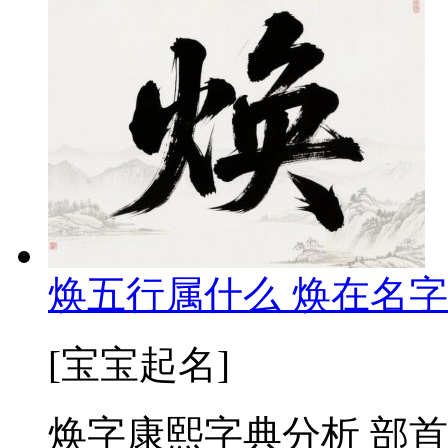
焕五行属什么 焕在名字
[宝宝起名]
焕字康熙字典分析 部首