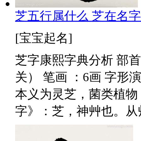
芝五行属什么 芝在名字
[宝宝起名]
芝字康熙字典分析 部首
关） 笔画 ：6画 字形
本义为灵芝，菌类植物
字》：芝，神艸也。从艸