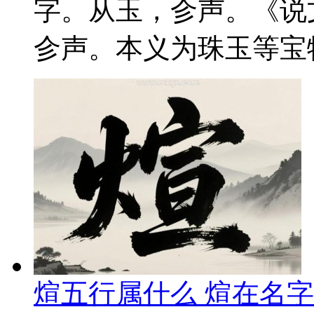
字。从玉，㐱声。《说
㐱声。本义为珠玉等宝物
煊五行属什么 煊在名字