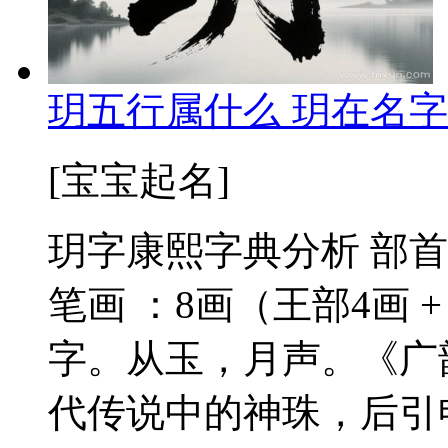
玥五行属什么 玥在名字
[宝宝起名]
玥字康熙字典分析 部首
笔画 ：8画（王部4画 +
字。从玉，月声。《广
代传说中的神珠，后引申