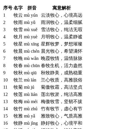
序号
名字
拼音
寓意解析
1
牧云
mù yún
云淡牧心，心境高远
2
牧雨
mù yǔ
雨润牧心，温柔细腻
3
牧雪
mù xuě
雪洁牧心，纯洁无瑕
4
牧月
mù yuè
月明牧心，温柔静谧
5
牧星
mù xīng
星辉牧梦，梦想璀璨
6
牧晨
mù chén
晨光牧心，希望满怀
7
牧晚
mù wǎn
晚霞牧情，温情脉脉
8
牧春
mù chūn
春牧生机，活力盎然
9
牧秋
mù qiū
秋牧静美，成熟稳重
10
牧兰
mù lán
兰心牧质，高雅脱俗
11
牧菊
mù jú
菊傲牧霜，高洁坚贞
12
牧莲
mù lián
莲出牧淤，纯洁高雅
13
牧梅
mù méi
梅傲牧雪，坚韧不拔
14
牧竹
mù zhú
竹有牧节，虚心有节
15
牧雅
mù yǎ
雅致牧心，气质高雅
16
牧静
mù jìng
静好牧心，心境平和