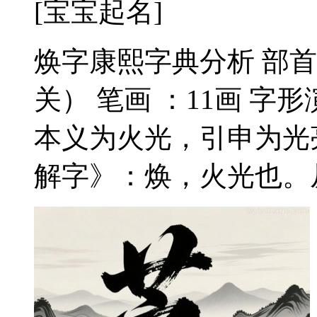
[宝宝起名]
焕字康熙字典分析 部首
关） 笔画 ：11画 字
本义为火光，引申为光
解字》：焕，火光也。从