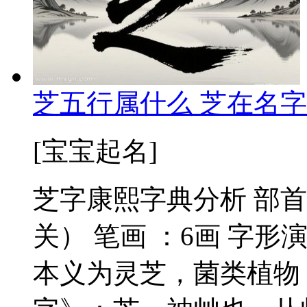
芝五行属什么 芝在名字
[宝宝起名]
芝字康熙字典分析 部首
关） 笔画 ：6画 字形
本义为灵芝，菌类植物