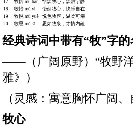
17
牧恬
mù tián
恬淡牧心，淡泊宁静
18
牧怡
mù yí
怡然牧心，快乐自在
19
牧悦
mù yuè
悦色牧容，温柔可亲
20
牧思
mù sī
思如牧泉，才情内蕴
经典诗词中带有“牧”字的
——（广阔原野）“牧野
雅》）
（灵感：寓意胸怀广阔、
牧心