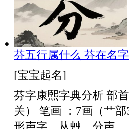
芬五行属什么 芬在名字
[宝宝起名]
芬字康熙字典分析 部首
关） 笔画 ：7画（艹部3
形声字。从艸，分声。