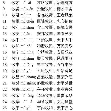
8
牧才
mù cái
才略牧世，治理有方
9
牧贤
mù xián
贤能牧民，德才兼备
10
牧君
mù jūn
君临牧野，王者风范
11
牧臣
mù chén
臣辅牧政，忠心辅佐
12
牧守
mù shǒu
守土牧疆，保境安民
13
牧安
mù ān
安邦牧国，国泰民安
14
牧平
mù píng
平治牧世，天下太平
15
牧和
mù hé
和谐牧民，万民安乐
16
牧宁
mù níng
宁靖牧野，安居乐业
17
牧顺
mù shùn
顺天牧民，风调雨顺
18
牧丰
mù fēng
丰年牧野，五谷丰登
19
牧裕
mù yù
裕民牧生，生活富足
20
牧昌
mù chāng
昌盛牧运，繁荣兴旺
21
牧盛
mù shèng
盛世牧歌，太平盛世
22
牧兴
mù xīng
兴邦牧业，事业兴盛
23
牧荣
mù róng
荣华牧景，富贵荣华
24
牧华
mù huá
华章牧世，文明昌盛
25
牧宇
mù yǔ
宇内牧和，天下归心