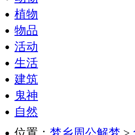
植物
物品
活动
生活
建筑
鬼神
自然
位置：
梦乡周公解梦
>