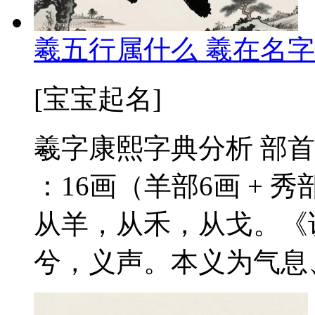
羲五行属什么 羲在名字
[宝宝起名]
羲字康熙字典分析 部首
：16画（羊部6画 + 秀
从羊，从禾，从戈。《
兮，义声。本义为气息、