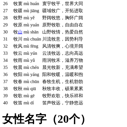
26
牧寰
mù huán
寰宇牧平，世界大同
27
牧疆
mù jiāng
疆域牧广，开拓进取
28
牧野
mù yě
野阔牧悠，胸怀广阔
29
牧原
mù yuán
原野牧歌，自由自在
30
牧
山
mù shān
山野牧情，热爱自然
31
牧川
mù chuān
川流牧意，因势利导
32
牧风
mù fēng
风清牧爽，心境开阔
33
牧云
mù yún
云淡牧远，志向高远
34
牧雨
mù yǔ
雨润牧禾，滋养万物
35
牧晨
mù chén
晨光牧新，充满希望
36
牧阳
mù yáng
阳和牧暖，温暖和煦
37
牧春
mù chūn
春牧生机，生机勃勃
38
牧秋
mù qiū
秋牧丰收，硕果累累
39
牧歌
mù gē
牧野欢歌，快乐祥和
40
牧笛
mù dí
笛声牧远，宁静悠远
女性名字（20个）