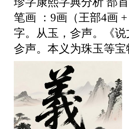
珍字康熙字典分析 部首
笔画 ：9画（王部4画 +
字。从玉，㐱声。《说
㐱声。本义为珠玉等宝物