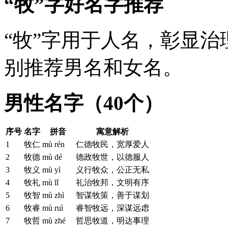
“牧”字好名字推荐
“牧”字用于人名，彰显
别推荐男名和女名。
男性名字（40个）
序号
名字
拼音
寓意解析
1
牧仁
mù rén
仁德牧民，宽厚爱人
2
牧德
mù dé
德政牧世，以德服人
3
牧义
mù yì
义行牧众，公正无私
4
牧礼
mù lǐ
礼治牧邦，文明有序
5
牧智
mù zhì
智谋牧策，善于谋划
6
牧睿
mù ruì
睿智牧远，深谋远虑
7
牧哲
mù zhé
哲思牧道，明达事理