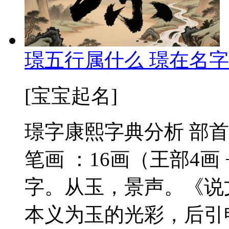
璟五行属什么 璟在名字
[宝宝起名]
璟字康熙字典分析 部首
笔画 ：16画（王部4画 
字。从玉，景声。《说
本义为玉的光彩，后引申