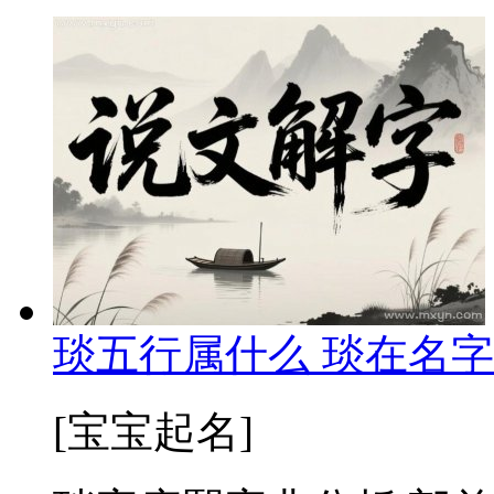
琰五行属什么 琰在名字
[宝宝起名]