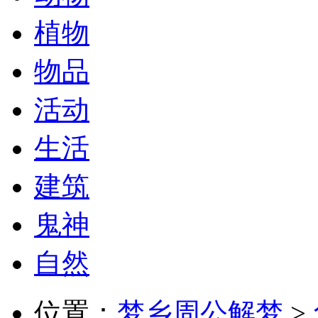
植物
物品
活动
生活
建筑
鬼神
自然
位置：
梦乡周公解梦
>