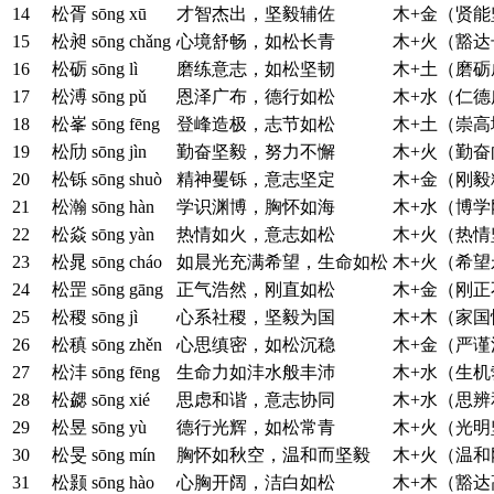
14
松胥
sōng xū
才智杰出，坚毅辅佐
木+金（贤能
15
松昶
sōng chǎng
心境舒畅，如松长青
木+火（豁达
16
松砺
sōng lì
磨练意志，如松坚韧
木+土（磨砺
17
松溥
sōng pǔ
恩泽广布，德行如松
木+水（仁德
18
松峯
sōng fēng
登峰造极，志节如松
木+土（崇高
19
松劤
sōng jìn
勤奋坚毅，努力不懈
木+火（勤奋
20
松铄
sōng shuò
精神矍铄，意志坚定
木+金（刚毅
21
松瀚
sōng hàn
学识渊博，胸怀如海
木+水（博学
22
松焱
sōng yàn
热情如火，意志如松
木+火（热情
23
松晁
sōng cháo
如晨光充满希望，生命如松
木+火（希望
24
松罡
sōng gāng
正气浩然，刚直如松
木+金（刚正
25
松稷
sōng jì
心系社稷，坚毅为国
木+木（家国
26
松稹
sōng zhěn
心思缜密，如松沉稳
木+金（严谨
27
松沣
sōng fēng
生命力如沣水般丰沛
木+水（生机
28
松勰
sōng xié
思虑和谐，意志协同
木+水（思辨
29
松昱
sōng yù
德行光辉，如松常青
木+火（光明
30
松旻
sōng mín
胸怀如秋空，温和而坚毅
木+火（温和
31
松颢
sōng hào
心胸开阔，洁白如松
木+木（豁达