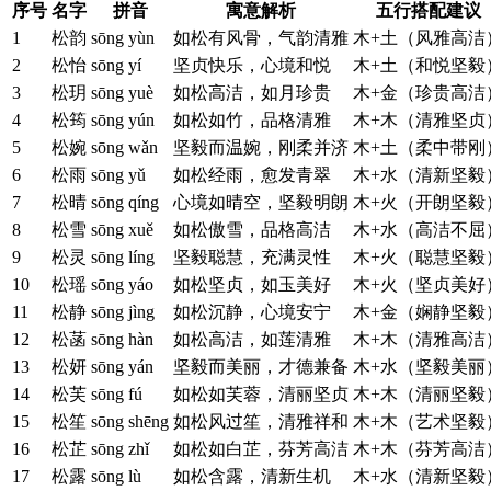
序号
名字
拼音
寓意解析
五行搭配建议
1
松韵
sōng yùn
如松有风骨，气韵清雅
木+土（风雅高洁
2
松怡
sōng yí
坚贞快乐，心境和悦
木+土（和悦坚毅
3
松玥
sōng yuè
如松高洁，如月珍贵
木+金（珍贵高洁
4
松筠
sōng yún
如松如竹，品格清雅
木+木（清雅坚贞
5
松婉
sōng wǎn
坚毅而温婉，刚柔并济
木+土（柔中带刚
6
松雨
sōng yǔ
如松经雨，愈发青翠
木+水（清新坚毅
7
松晴
sōng qíng
心境如晴空，坚毅明朗
木+火（开朗坚毅
8
松雪
sōng xuě
如松傲雪，品格高洁
木+水（高洁不屈
9
松灵
sōng líng
坚毅聪慧，充满灵性
木+火（聪慧坚毅
10
松瑶
sōng yáo
如松坚贞，如玉美好
木+火（坚贞美好
11
松静
sōng jìng
如松沉静，心境安宁
木+金（娴静坚毅
12
松菡
sōng hàn
如松高洁，如莲清雅
木+木（清雅高洁
13
松妍
sōng yán
坚毅而美丽，才德兼备
木+水（坚毅美丽
14
松芙
sōng fú
如松如芙蓉，清丽坚贞
木+木（清丽坚毅
15
松笙
sōng shēng
如松风过笙，清雅祥和
木+木（艺术坚毅
16
松芷
sōng zhǐ
如松如白芷，芬芳高洁
木+木（芬芳高洁
17
松露
sōng lù
如松含露，清新生机
木+水（清新坚毅