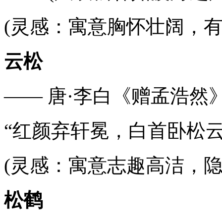
(灵感：寓意胸怀壮阔，有
云松
—— 唐·李白《赠孟浩然
“红颜弃轩冕，白首卧松云。
(灵感：寓意志趣高洁，隐
松鹤