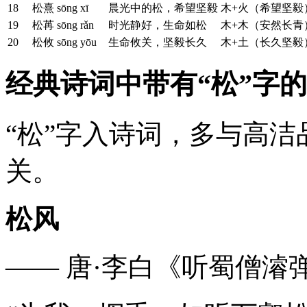
18
松熹
sōng xī
晨光中的松，希望坚毅
木+火（希望坚毅
19
松苒
sōng rǎn
时光静好，生命如松
木+木（安然长青
20
松攸
sōng yōu
生命攸关，坚毅长久
木+土（长久坚毅
经典诗词中带有“松”字
“松”字入诗词，多与高
关。
松风
—— 唐·李白《听蜀僧濬