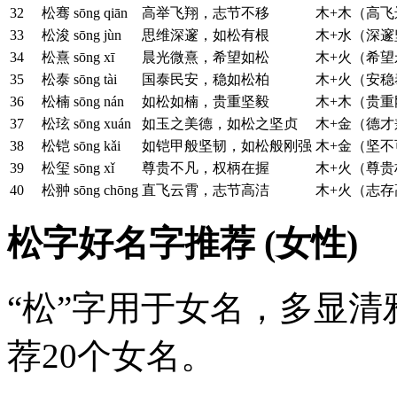
32
松骞
sōng qiān
高举飞翔，志节不移
木+木（高飞
33
松浚
sōng jùn
思维深邃，如松有根
木+水（深邃
34
松熹
sōng xī
晨光微熹，希望如松
木+火（希望
35
松泰
sōng tài
国泰民安，稳如松柏
木+火（安稳
36
松楠
sōng nán
如松如楠，贵重坚毅
木+木（贵重
37
松玹
sōng xuán
如玉之美德，如松之坚贞
木+金（德才
38
松铠
sōng kǎi
如铠甲般坚韧，如松般刚强
木+金（坚不
39
松玺
sōng xǐ
尊贵不凡，权柄在握
木+火（尊贵
40
松翀
sōng chōng
直飞云霄，志节高洁
木+火（志存
松字好名字推荐 (女性)
“松”字用于女名，多显
荐20个女名。