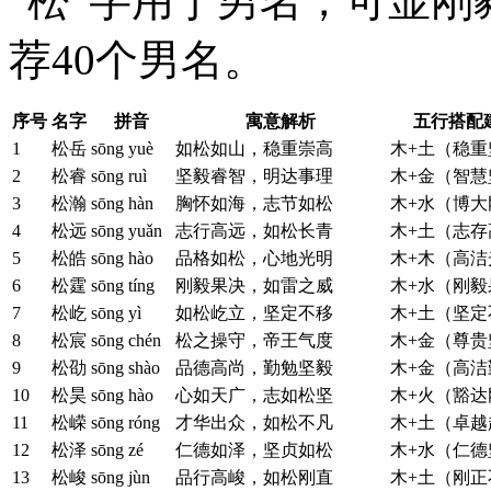
“松”字用于男名，可显
荐40个男名。
序号
名字
拼音
寓意解析
五行搭配
1
松岳
sōng yuè
如松如山，稳重崇高
木+土（稳重
2
松睿
sōng ruì
坚毅睿智，明达事理
木+金（智慧
3
松瀚
sōng hàn
胸怀如海，志节如松
木+水（博大
4
松远
sōng yuǎn
志行高远，如松长青
木+土（志存
5
松皓
sōng hào
品格如松，心地光明
木+木（高洁
6
松霆
sōng tíng
刚毅果决，如雷之威
木+水（刚毅
7
松屹
sōng yì
如松屹立，坚定不移
木+土（坚定
8
松宸
sōng chén
松之操守，帝王气度
木+金（尊贵
9
松劭
sōng shào
品德高尚，勤勉坚毅
木+金（高洁
10
松昊
sōng hào
心如天广，志如松坚
木+火（豁达
11
松嵘
sōng róng
才华出众，如松不凡
木+土（卓越
12
松泽
sōng zé
仁德如泽，坚贞如松
木+水（仁德
13
松峻
sōng jùn
品行高峻，如松刚直
木+土（刚正