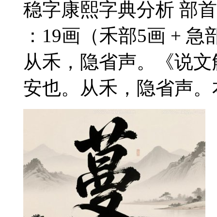
稳字康熙字典分析 部首
：19画（禾部5画 + 急
从禾，隐省声。《说文
安也。从禾，隐省声。本