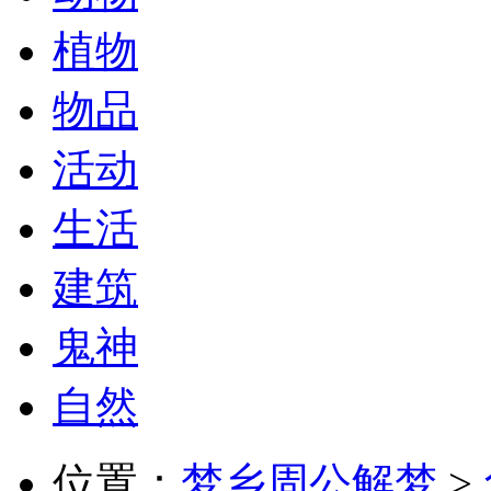
植物
物品
活动
生活
建筑
鬼神
自然
位置：
梦乡周公解梦
>