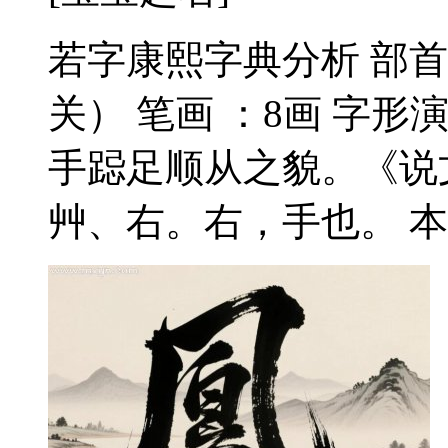
若字康熙字典分析 部首
关） 笔画 ：8画 字形
手跽足顺从之貌。《说
艸、右。右，手也。 本义