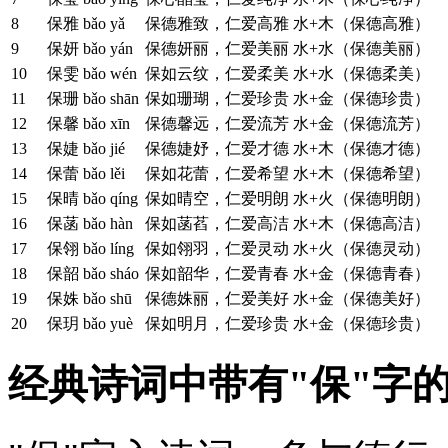
8
保雅
bǎo yǎ
保德雅致，仁爱高雅
水+木（保德高雅）
9
保妍
bǎo yán
保德妍丽，仁爱美丽
水+水（保德美丽）
10
保雯
bǎo wén
保如云纹，仁爱柔美
水+水（保德柔美）
11
保珊
bǎo shān
保如珊瑚，仁爱珍贵
水+金（保德珍贵）
12
保馨
bǎo xīn
保德馨远，仁爱流芳
水+金（保德流芳）
13
保婕
bǎo jié
保德婕妤，仁爱才德
水+木（保德才德）
14
保蕾
bǎo lěi
保如花蕾，仁爱希望
水+木（保德希望）
15
保晴
bǎo qíng
保如晴空，仁爱明朗
水+火（保德明朗）
16
保菡
bǎo hàn
保如菡萏，仁爱高洁
水+木（保德高洁）
17
保翎
bǎo líng
保如翎羽，仁爱灵动
水+火（保德灵动）
18
保韶
bǎo sháo
保如韶华，仁爱青春
水+金（保德青春）
19
保姝
bǎo shū
保德姝丽，仁爱美好
水+金（保德美好）
20
保玥
bǎo yuè
保如明月，仁爱珍贵
水+金（保德珍贵）
经典诗词中带有"保"字