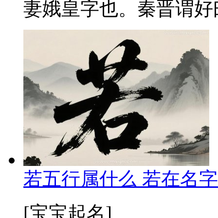
妻娥皇字也。秦晋谓好曰
若五行属什么 若在名字
[宝宝起名]