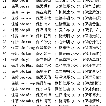
21
保砺
bǎo lì
保德磨砺，仁爱精进
水+土（保德精进）
22
保飒
bǎo sà
保民飒爽，英武仁厚
水+水（保气英武）
23
保骞
bǎo qiān
保业骞腾，守护腾达
水+木（保业腾达）
24
保稔
bǎo rěn
保民丰稔，仁德丰硕
水+木（保德丰硕）
25
保楠
bǎo nán
保如楠木，仁德贵重
水+木（保德贵重）
26
保溥
bǎo pǔ
保泽溥天，仁爱广布
水+水（保泽广布）
27
保晁
bǎo cháo
保如朝日，仁德光明
水+火（保德光明）
28
保忻
bǎo xīn
保民欣悦，仁心开朗
水+水（保心开朗）
29
保笙
bǎo shēng
保音笙歌，仁德雅致
水+木（保德雅致）
30
保琨
bǎo kūn
保才如玉，仁德高尚
水+木（保才高尚）
31
保峣
bǎo yáo
保立高峣，仁德卓群
水+土（保德卓群）
32
保沣
bǎo fēng
保如沣水，仁泽丰沛
水+水（保泽丰沛）
33
保奎
bǎo kuí
保星奎耀，仁文昌明
水+土（保文昌明）
34
保佑
bǎo yòu
保民天佑，福泽深厚
水+土（保运天佑）
35
保铖
bǎo chéng
保品如铖，刚毅仁厚
水+金（保德刚毅）
36
保聿
bǎo yù
保才聿修，勤勉仁德
水+木（保才勤修）
37
保瀚
bǎo hàn
保民瀚博，仁怀博大
水+水（保怀博大）
38
保茗
bǎo míng
保如清茗，仁德清雅
水+木（保德清雅）