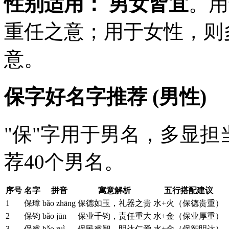
性别适用：
男女皆宜
。用
重任之意；用于女性，则
意。
保字好名字推荐 (男性)
"保"字用于男名，多显
荐40个男名。
序号
名字
拼音
寓意解析
五行搭配建议
1
保璋
bǎo zhāng
保德如玉，礼器之贵
水+火（保德贵重）
2
保钧
bǎo jūn
保业千钧，责任重大
水+金（保业厚重）
3
保睿
bǎo ruì
保民睿智，明达仁爱
水+金（保智明达）