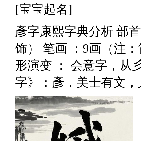
[宝宝起名]
彥字康熙字典分析 部
饰） 笔画 ：9画（注
形演变 ： 会意字，从彡
字》：彥，美士有文，人