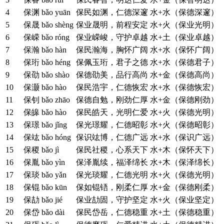
4
保渊
bǎo yuān
保民如渊，仁德深邃
水+水（保德深邃）
5
保晟
bǎo shèng
保业晟明，前程安定
水+火（保业光明）
6
保嵘
bǎo róng
保业嵘峻，守护卓越
水+土（保业卓越）
7
保瀚
bǎo hàn
保民瀚海，胸怀广阔
水+水（保怀广阔）
8
保珩
bǎo héng
保佩玉珩，君子之德
水+水（保德君子）
9
保劭
bǎo shào
保德劭美，品行高尚
水+金（保德高尚）
10
保灏
bǎo hào
保民浩宇，仁德恢宏
水+水（保德恢宏）
11
保钊
bǎo zhāo
保德自勉，刚劲仁厚
水+金（保德刚劲）
12
保皞
bǎo hào
保民皓天，光明仁爱
水+火（保德光明）
13
保璟
bǎo jǐng
保光璟耀，仁德昭彰
水+火（保德昭彰）
14
保竑
bǎo hóng
保识竑博，仁德广远
水+水（保识广远）
15
保稷
bǎo jì
保民社稷，心系天下
水+木（保怀天下）
16
保胤
bǎo yìn
保泽胤续，福泽绵长
水+木（保泽绵长）
17
保琰
bǎo yǎn
保光琰耀，仁德光明
水+火（保德光明）
18
保锟
bǎo kūn
保如锟铻，刚柔仁厚
水+金（保德刚柔）
19
保劼
bǎo jié
保业劼固，守护坚定
水+火（保业坚定）
20
保岱
bǎo dài
保民岱岳，仁德稳重
水+土（保德稳重）