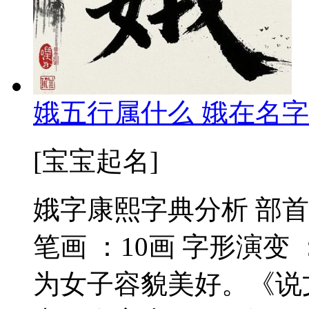
娥五行属什么 娥在名字
[宝宝起名]
娥字康熙字典分析 部
笔画 ：10画 字形演变
为女子容貌美好。《说