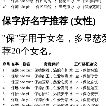
39
保嵩
bǎo sōng
保如嵩岳，仁德稳重
水+土（保德稳重）
40
保沛
bǎo pèi
保民沛然，仁泽充沛
水+水（保泽充沛）
保字好名字推荐 (女性)
"保"字用于女名，多显
荐20个女名。
序号
名字
拼音
寓意解析
五行搭配建议
1
保娴
bǎo xián
保德娴雅，温婉守护
水+土（保德娴雅）
2
保瑜
bǎo yú
保德如玉，仁爱珍贵
水+金（保德珍贵）
3
保萱
bǎo xuān
保如萱草，慈爱忘忧
水+木（保慈忘忧）
4
保琳
bǎo lín
保德如玉，仁爱高尚
水+木（保德如玉）
5
保怡
bǎo yí
保心怡和，温婉安宁
水+土（保心安宁）
6
保瑶
bǎo yáo
保德如玉，仁爱光彩
水+火（保德光彩）
7
保莹
bǎo yíng
保心晶莹，仁爱纯净
水+木（保心纯净）