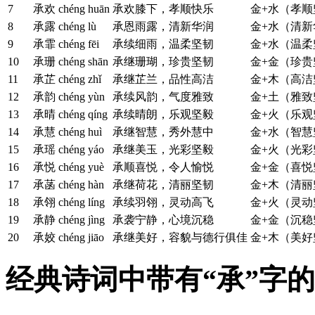
7
承欢
chéng huān
承欢膝下，孝顺快乐
金+水（孝顺
8
承露
chéng lù
承恩雨露，清新华润
金+水（清新
9
承霏
chéng fēi
承续细雨，温柔坚韧
金+水（温柔
10
承珊
chéng shān
承继珊瑚，珍贵坚韧
金+金（珍贵
11
承芷
chéng zhǐ
承继芷兰，品性高洁
金+木（高洁
12
承韵
chéng yùn
承续风韵，气度雅致
金+土（雅致
13
承晴
chéng qíng
承续晴朗，乐观坚毅
金+火（乐观
14
承慧
chéng huì
承继智慧，秀外慧中
金+水（智慧
15
承瑶
chéng yáo
承继美玉，光彩坚毅
金+火（光彩
16
承悦
chéng yuè
承顺喜悦，令人愉悦
金+金（喜悦
17
承菡
chéng hàn
承继荷花，清丽坚韧
金+木（清丽
18
承翎
chéng líng
承续羽翎，灵动高飞
金+火（灵动
19
承静
chéng jìng
承袭宁静，心境沉稳
金+金（沉稳
20
承姣
chéng jiāo
承继美好，容貌与德行俱佳
金+木（美好
经典诗词中带有“承”字