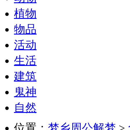
植物
物品
活动
生活
建筑
鬼神
自然
位置：
梦乡周公解梦
>