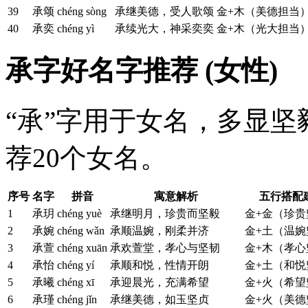
39
承颂
chéng sòng
承继美德，受人歌颂
金+木（美德担当
40
承奕
chéng yì
承续光大，神采奕奕
金+木（光大担当
承字好名字推荐 (女性)
“承”字用于女名，多显
荐20个女名。
序号
名字
拼音
寓意解析
五行搭配
1
承玥
chéng yuè
承继明月，珍贵而坚毅
金+金（珍贵
2
承婉
chéng wǎn
承顺温婉，刚柔并济
金+土（温婉
3
承萱
chéng xuān
承欢萱堂，孝心与坚韧
金+木（孝心
4
承怡
chéng yí
承顺和悦，性情开朗
金+土（和悦
5
承曦
chéng xī
承迎晨光，充满希望
金+火（希望
6
承瑾
chéng jǐn
承继美德，如玉坚贞
金+火（美德