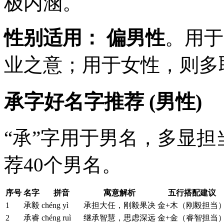
极内涵。
性别适用：
偏男性
。用于
业之意；用于女性，则多
承字好名字推荐 (男性)
“承”字用于男名，多显
荐40个男名。
序号
名字
拼音
寓意解析
五行搭配建议
1
承毅
chéng yì
承担大任，刚毅果决
金+木（刚毅担当
2
承睿
chéng ruì
继承智慧，思虑深远
金+金（睿智担当