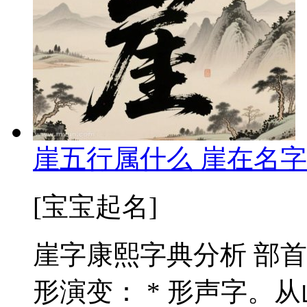
崖五行属什么 崖在名字
[宝宝起名]
崖字康熙字典分析 部首
形演变： * 形声字。