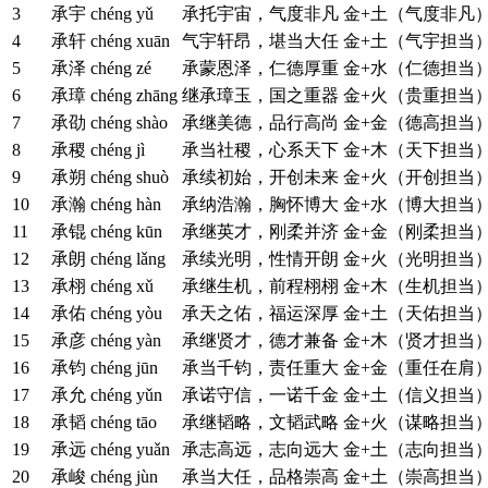
3
承宇
chéng yǔ
承托宇宙，气度非凡
金+土（气度非凡
4
承轩
chéng xuān
气宇轩昂，堪当大任
金+土（气宇担当
5
承泽
chéng zé
承蒙恩泽，仁德厚重
金+水（仁德担当
6
承璋
chéng zhāng
继承璋玉，国之重器
金+火（贵重担当
7
承劭
chéng shào
承继美德，品行高尚
金+金（德高担当
8
承稷
chéng jì
承当社稷，心系天下
金+木（天下担当
9
承朔
chéng shuò
承续初始，开创未来
金+火（开创担当
10
承瀚
chéng hàn
承纳浩瀚，胸怀博大
金+水（博大担当
11
承锟
chéng kūn
承继英才，刚柔并济
金+金（刚柔担当
12
承朗
chéng lǎng
承续光明，性情开朗
金+火（光明担当
13
承栩
chéng xǔ
承继生机，前程栩栩
金+木（生机担当
14
承佑
chéng yòu
承天之佑，福运深厚
金+土（天佑担当
15
承彦
chéng yàn
承继贤才，德才兼备
金+木（贤才担当
16
承钧
chéng jūn
承当千钧，责任重大
金+金（重任在肩
17
承允
chéng yǔn
承诺守信，一诺千金
金+土（信义担当
18
承韬
chéng tāo
承继韬略，文韬武略
金+火（谋略担当
19
承远
chéng yuǎn
承志高远，志向远大
金+土（志向担当
20
承峻
chéng jùn
承当大任，品格崇高
金+土（崇高担当