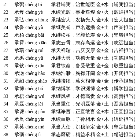
21
承弼
chéng bì
承君辅弼，治世能臣
金+水（辅弼担当
22
承烨
chéng yè
承续光辉，事业辉煌
金+火（辉煌担当
23
承弘
chéng hóng
承继宏大，发扬光大
金+水（宏大担当
24
承誉
chéng yù
承继美誉，声名远播
金+土（声誉担当
25
承柏
chéng bǎi
承继松柏，坚毅长寿
金+木（坚毅担当
26
承霄
chéng xiāo
承志云霄，志存高远
金+水（志远担当
27
承瑞
chéng ruì
承天祥瑞，吉庆安康
金+金（吉祥担当
28
承禹
chéng yǔ
承继大禹，功德无量
金+土（功德担当
29
承钦
chéng qīn
承君钦命，备受敬重
金+金（敬重担当
30
承灏
chéng hào
承纳浩渺，胸襟开阔
金+水（开阔担当
31
承绍
chéng shào
承继接续，薪火相传
金+金（传承担当
32
承博
chéng bó
承纳博学，学识渊博
金+水（博学担当
33
承梧
chéng wú
承继凤栖，才德高贵
金+木（高贵担当
34
承磊
chéng lěi
承当重任，光明磊落
金+土（磊落担当
35
承谏
chéng jiàn
承继诤言，正直敢言
金+木（正直担当
36
承胤
chéng yìn
承续血脉，子孙相承
金+木（绵延担当
37
承莫
chéng mò
承当大任，沉稳坚定
金+水（坚定担当
38
承砺
chéng lì
承志磨砺，精益求精
金+土（精进担当