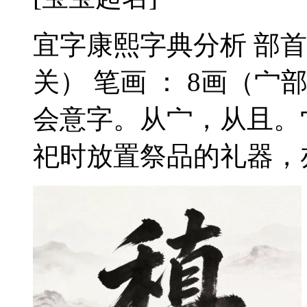
宜字康熙字典分析 部首
关） 笔画 ： 8画（宀部
会意字。从宀，从且。
祀时放置祭品的礼器，亦