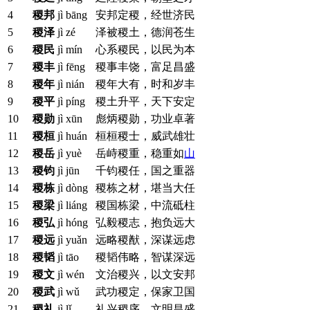
4
稷邦
jì bāng
安邦定稷，经世济民
5
稷泽
jì zé
泽被稷土，德润苍生
6
稷民
jì mín
心系稷民，以民为本
7
稷丰
jì fēng
稷事丰饶，富足昌盛
8
稷年
jì nián
稷年大有，时和岁丰
9
稷平
jì píng
稷土升平，天下安定
10
稷勋
jì xūn
彪炳稷勋，功业卓著
11
稷桓
jì huán
桓桓稷士，威武雄壮
12
稷岳
jì yuè
岳峙稷重，稳重如
山
13
稷钧
jì jūn
千钧稷任，国之重器
14
稷栋
jì dòng
稷栋之材，堪当大任
15
稷梁
jì liáng
稷国栋梁，中流砥柱
16
稷弘
jì hóng
弘毅稷志，抱负远大
17
稷远
jì yuǎn
远略稷猷，深谋远虑
18
稷韬
jì tāo
稷韬伟略，智谋深远
19
稷文
jì wén
文治稷兴，以文安邦
20
稷武
jì wǔ
武功稷定，保家卫国
21
稷礼
jì lǐ
礼兴稷序，文明昌盛