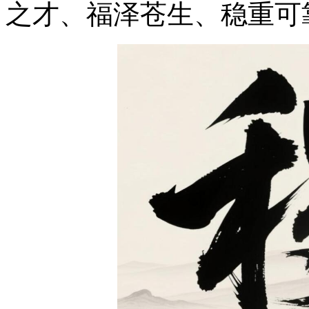
之才、福泽苍生、稳重可