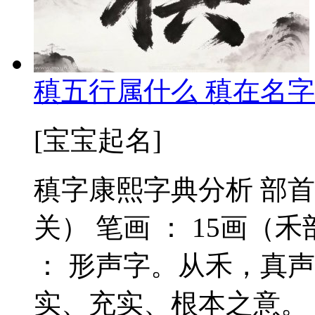
稹五行属什么 稹在名字
[宝宝起名]
稹字康熙字典分析 部首
关） 笔画 ： 15画（禾
： 形声字。从禾，真
实、充实、根本之意。《