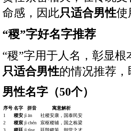
命感，因此
只适合男性
使
“稷”字好名字推荐
“稷”字用于人名，彰显
只适合男性
的情况推荐，
男性名字（50个）
序号
名字
拼音
寓意解析
1
稷安
jì ān
社稷安康，国泰民安
2
稷宸
jì chén
宸枢稷辅，国之栋梁
3
稷廷
jì tíng
廷陛稷策，朝堂之才