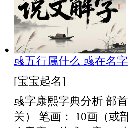
彧五行属什么 彧在名字
[宝宝起名]
彧字康熙字典分析 部首
关） 笔画： 10画（或