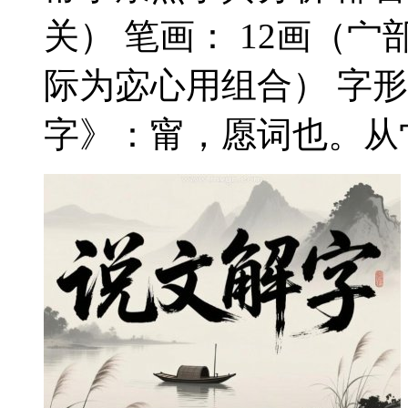
关） 笔画： 12画（宀部
际为宓心用组合） 字
字》：甯，愿词也。从宀