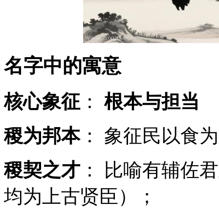
名字中的寓意
核心象征
：
根本与担当
稷为邦本
： 象征民以食
稷契之才
： 比喻有辅佐
均为上古贤臣）；