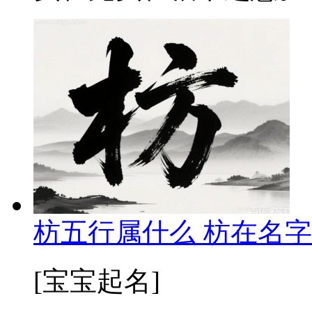
枋五行属什么 枋在名字
[宝宝起名]