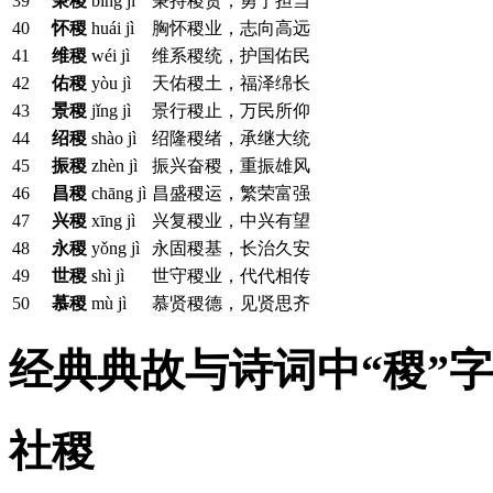
39
秉稷
bǐng jì
秉持稷责，勇于担当
40
怀稷
huái jì
胸怀稷业，志向高远
41
维稷
wéi jì
维系稷统，护国佑民
42
佑稷
yòu jì
天佑稷土，福泽绵长
43
景稷
jǐng jì
景行稷止，万民所仰
44
绍稷
shào jì
绍隆稷绪，承继大统
45
振稷
zhèn jì
振兴奋稷，重振雄风
46
昌稷
chāng jì
昌盛稷运，繁荣富强
47
兴稷
xīng jì
兴复稷业，中兴有望
48
永稷
yǒng jì
永固稷基，长治久安
49
世稷
shì jì
世守稷业，代代相传
50
慕稷
mù jì
慕贤稷德，见贤思齐
经典典故与诗词中“稷”
社稷