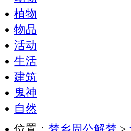
植物
物品
活动
生活
建筑
鬼神
自然
位置：
梦乡周公解梦
>