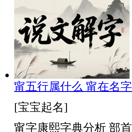
甯五行属什么 甯在名字
[宝宝起名]
甯字康熙字典分析 部首