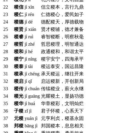
22
稷信
jì xìn
信立稷本，言行九鼎
23
稷仁
jì rén
仁德稷心，爱民如子
24
稷德
jì dé
德配稷天，厚德载物
25
稷贤
jì xián
贤才稷辅，德才兼备
26
稷睿
jì ruì
睿智稷断，明察秋毫
27
稷哲
jì zhé
哲思稷理，明智通达
28
稷和
jì hé
政通稷和，和谐太平
29
稷宁
jì níng
稷宇安宁，四海承平
30
稷泰
jì tài
稷运泰安，国运昌隆
31
稷承
jì chéng
承天稷运，继往开来
32
稷启
jì qǐ
启运稷新，开创新局
33
稷传
jì chuán
传续稷业，薪火永继
34
稷光
jì guāng
光耀稷土，显扬功德
35
稷华
jì huá
华章稷彩，文明灿烂
36
子稷
zǐ jì
君子怀稷，心系天下
37
元稷
yuán jì
元亨利贞，稷基永固
38
邦稷
bāng jì
邦国稷本，息息相关