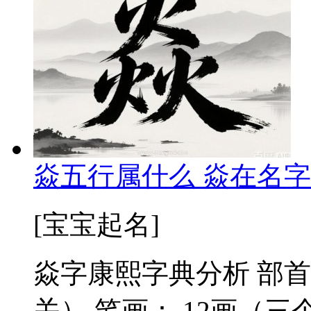
焱五行属什么 焱在名字
[宝宝起名]
焱字康熙字典分析 部首
关） 笔画： 12画（三