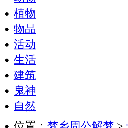
植物
物品
活动
生活
建筑
鬼神
自然
位置：
梦乡周公解梦
>