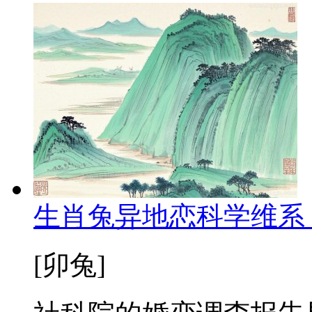
生肖兔异地恋科学维系
[卯兔]