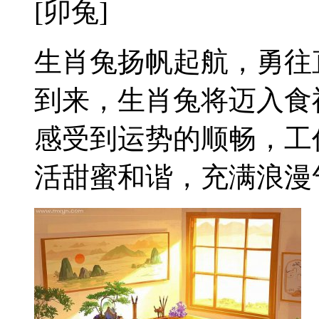
[卯兔]
生肖兔扬帆起航，勇往
到来，生肖兔将迈入食
感受到运势的顺畅，工
活甜蜜和谐，充满浪漫气息