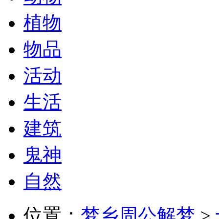
植物
物品
活动
生活
建筑
鬼神
自然
位置：
梦乡周公解梦
>