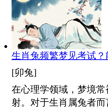
生肖兔频繁梦见考试？
[卯兔]
在心理学领域，梦境常
射。对于生肖属兔者而