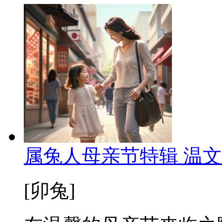
属兔人母亲节特辑 温
[卯兔]