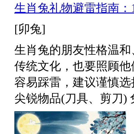
生肖兔礼物避雷指南：
[卯兔]
生肖兔的朋友性格温和
传统文化，也要照顾他
容易踩雷，建议谨慎选择
尖锐物品(刀具、剪刀) 兔