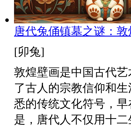
唐代兔俑镇墓之谜：敦
[卯兔]
敦煌壁画是中国古代艺
了古人的宗教信仰和生
悉的传统文化符号，早
是，唐代人不仅用十二生