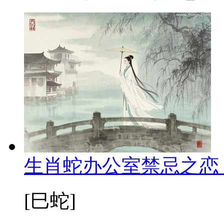
生肖蛇办公室禁忌之恋
[巳蛇]