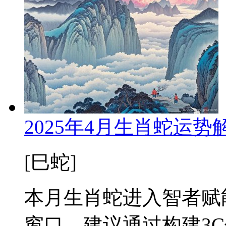
2025年4月生肖蛇运
[巳蛇]
本月生肖蛇进入智者赋
窗口。建议通过构建3C信任