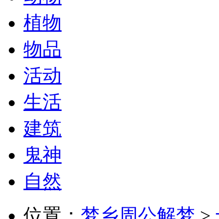
植物
物品
活动
生活
建筑
鬼神
自然
位置：
梦乡周公解梦
>