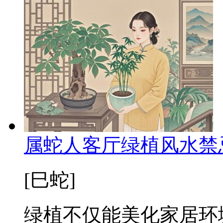
属蛇人客厅绿植风水禁
[巳蛇]
绿植不仅能美化家居环