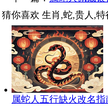
猜你喜欢 生肖,蛇,贵人,特征
属蛇人五行缺火改名指