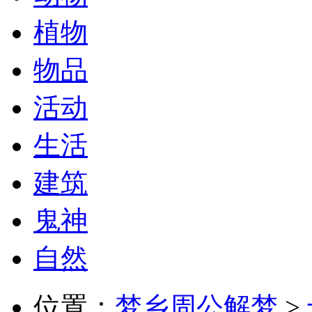
植物
物品
活动
生活
建筑
鬼神
自然
位置：
梦乡周公解梦
>