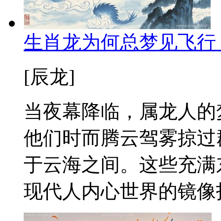
生肖龙为何总梦见飞行
[辰龙]
当夜幕降临，属龙人的
他们时而腾云驾雾掠过
于云海之间。这些充满
现代人内心世界的镜像投