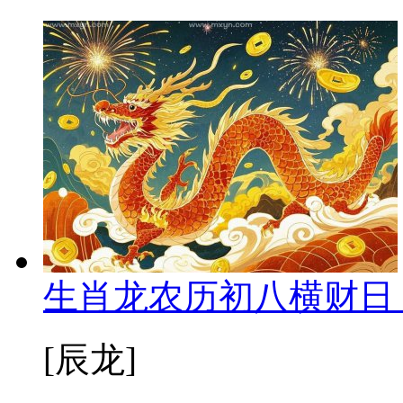
生肖龙农历初八横财日
[辰龙]