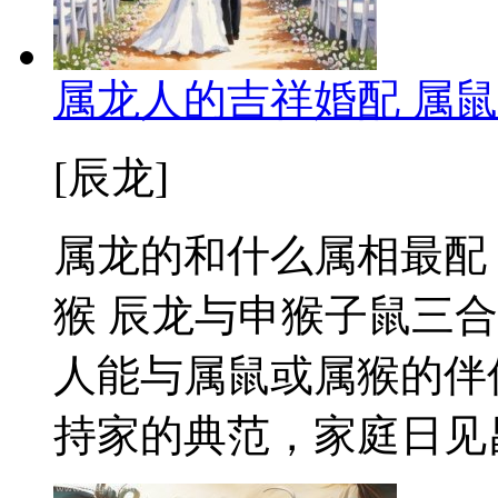
属龙人的吉祥婚配 属
[辰龙]
属龙的和什么属相最配
猴 辰龙与申猴子鼠三
人能与属鼠或属猴的伴
持家的典范，家庭日见昌