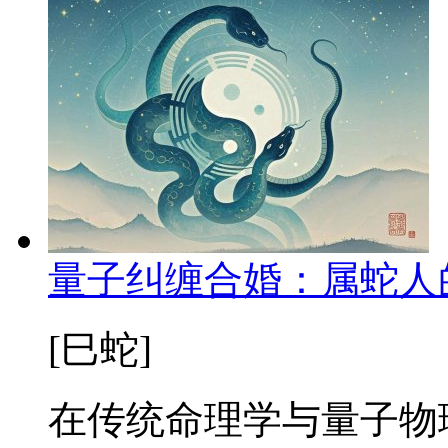
量子纠缠合婚：属蛇人
[巳蛇]
在传统命理学与量子物