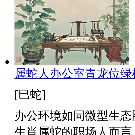
属蛇人办公室青龙位绿
[巳蛇]
办公环境如同微型生态
生肖属蛇的职场人而言