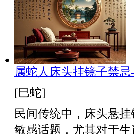
属蛇人床头挂镜子禁忌
[巳蛇]
民间传统中，床头悬挂
敏感话题，尤其对于生