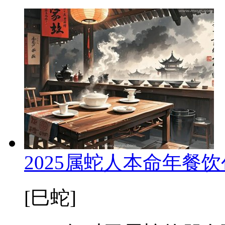
2025属蛇人本命年餐
[巳蛇]