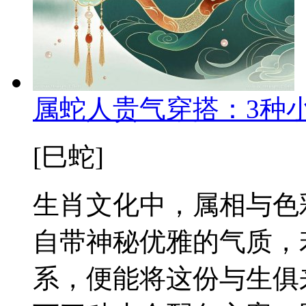
属蛇人贵气穿搭：3种
[巳蛇]
生肖文化中，属相与色
自带神秘优雅的气质，
系，便能将这份与生俱