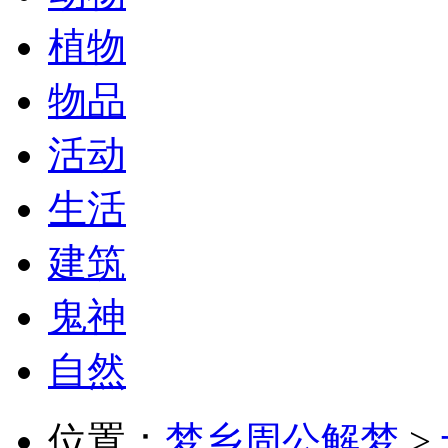
植物
物品
活动
生活
建筑
鬼神
自然
位置：
梦乡周公解梦
>