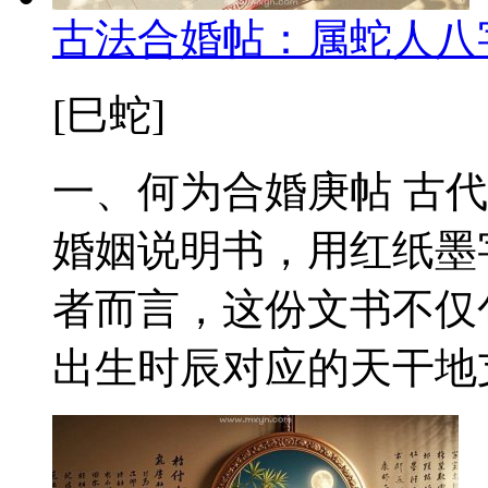
古法合婚帖：属蛇人八
[巳蛇]
一、何为合婚庚帖 古
婚姻说明书，用红纸墨
者而言，这份文书不仅
出生时辰对应的天干地支