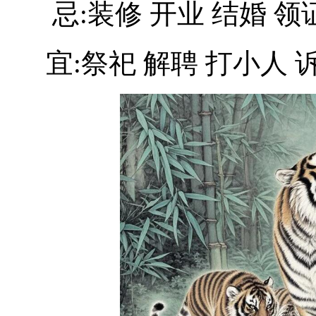
忌:装修 开业 结婚 领
宜:祭祀 解聘 打小人 