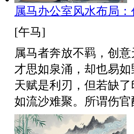
属马办公室风水布局：
[午马]
属马者奔放不羁，创意
才思如泉涌，却也易如
天赋是利刃，但若缺了
如流沙难聚。所谓伤官配