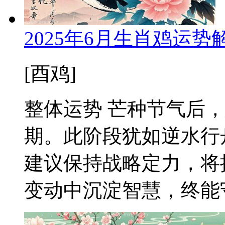
2025年6月生肖鸡运
[酉鸡]
整体运势 芒种节气后
期。此阶段犹如逆水行
建议保持战略定力，将
变动中沉淀智慧，终能守