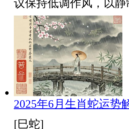
议保持低调作风，以静制动
2025年6月生肖蛇运
[巳蛇]