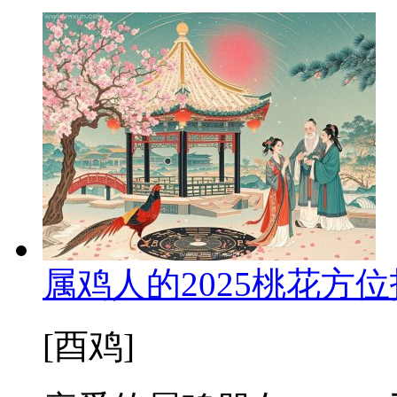
属鸡人的2025桃花方
[酉鸡]