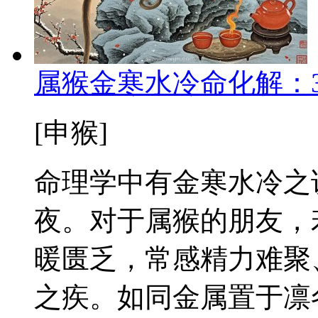
属猴金寒水冷命化解：
[申猴]
命理学中有金寒水冷之
夜。对于属猴的朋友，
暖匮乏，常感精力难聚
之疾。如同金属置于凛冬