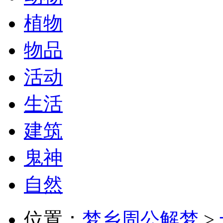
植物
物品
活动
生活
建筑
鬼神
自然
位置：
梦乡周公解梦
>