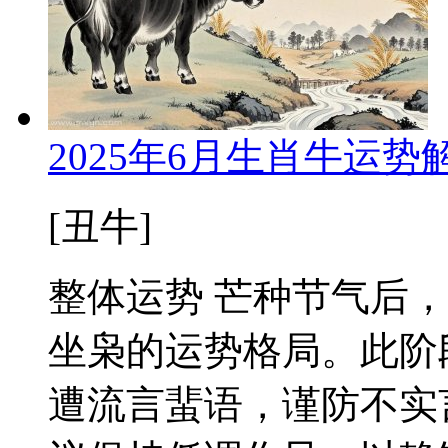
2025年6月生肖牛运
[丑牛]
整体运势 芒种节气后
坐枭的运势格局。此阶
遭流言蜚语，谨防不实