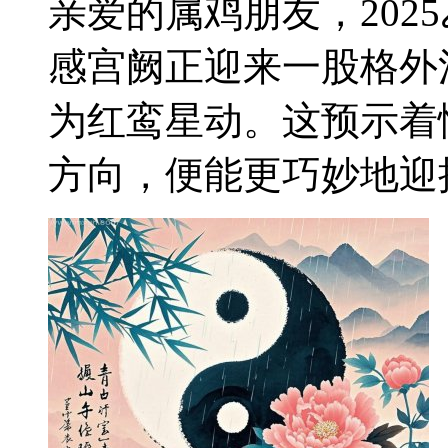
亲爱的属鸡朋友，202
感宫阙正迎来一股格外
为红鸾星动。这预示着
方向，便能更巧妙地迎接