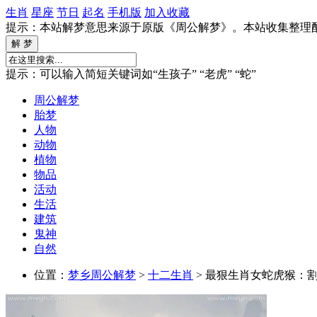
生肖
星座
节日
起名
手机版
加入收藏
提示：本站解梦意思来源于原版《周公解梦》。本站收集整理
提示：可以输入简短关键词如“生孩子” “老虎” “蛇”
周公解梦
胎梦
人物
动物
植物
物品
活动
生活
建筑
鬼神
自然
位置：
梦乡周公解梦
>
十二生肖
> 最狠生肖女蛇虎猴：