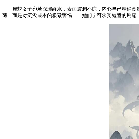
属蛇女子宛若深潭静水，表面波澜不惊，内心早已精确衡量
薄，而是对沉没成本的极致警惕——她们宁可承受短暂的剧痛