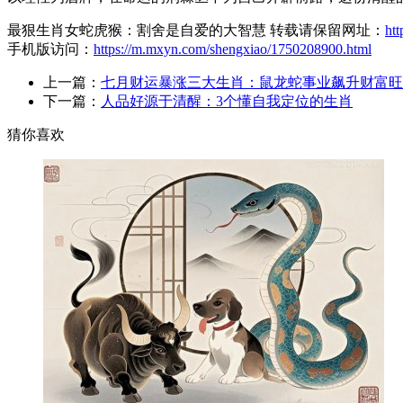
最狠生肖女蛇虎猴：割舍是自爱的大智慧 转载请保留网址：
ht
手机版访问：
https://m.mxyn.com/shengxiao/1750208900.html
上一篇：
七月财运暴涨三大生肖：鼠龙蛇事业飙升财富旺
下一篇：
人品好源于清醒：3个懂自我定位的生肖
猜你喜欢