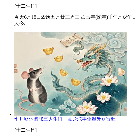
[十二生肖]
今天6月18日农历五月廿三周三 乙巳年(蛇年)壬午月戊午日 
人今...
七月财运暴涨三大生肖：鼠龙蛇事业飙升财富旺
[十二生肖]