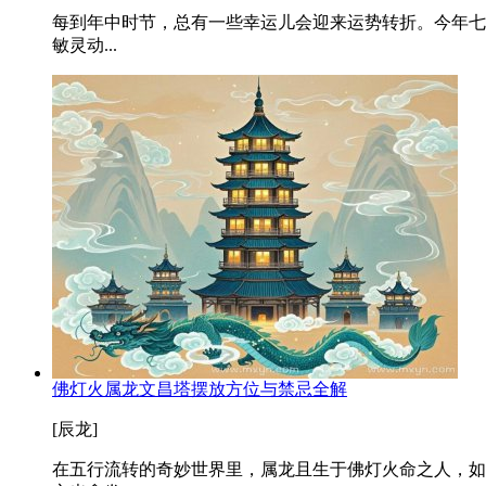
每到年中时节，总有一些幸运儿会迎来运势转折。今年七
敏灵动...
佛灯火属龙文昌塔摆放方位与禁忌全解
[辰龙]
在五行流转的奇妙世界里，属龙且生于佛灯火命之人，如