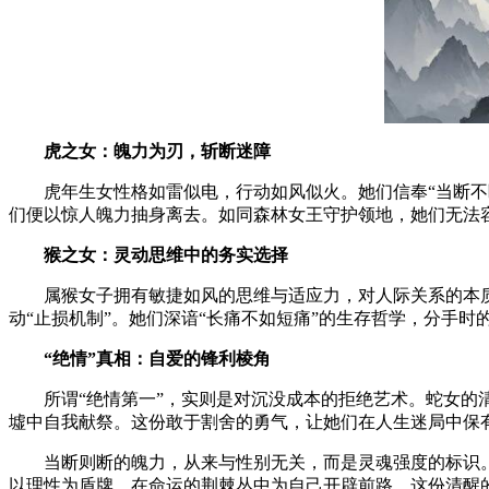
虎之女：魄力为刃，斩断迷障
虎年生女性格如雷似电，行动如风似火。她们信奉“当断不断
们便以惊人魄力抽身离去。如同森林女王守护领地，她们无法
猴之女：灵动思维中的务实选择
属猴女子拥有敏捷如风的思维与适应力，对人际关系的本质
动“止损机制”。她们深谙“长痛不如短痛”的生存哲学，分手
“绝情”真相：自爱的锋利棱角
所谓“绝情第一”，实则是对沉没成本的拒绝艺术。蛇女的清
墟中自我献祭。这份敢于割舍的勇气，让她们在人生迷局中保
当断则断的魄力，从来与性别无关，而是灵魂强度的标识。那
以理性为盾牌，在命运的荆棘丛中为自己开辟前路，这份清醒的