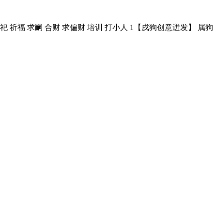
祀 祈福 求嗣 合财 求偏财 培训 打小人 1【戌狗创意迸发】 属狗