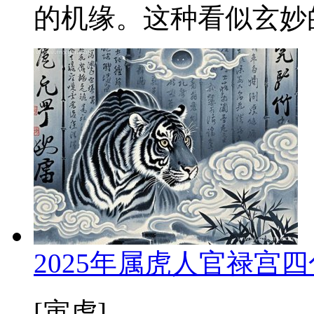
的机缘。这种看似玄妙的
2025年属虎人官禄宫
[寅虎]