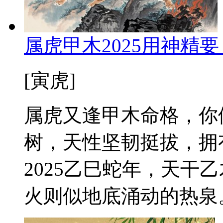
属虎甲木2025用神精
[寅虎]
属虎又逢甲木命格，你
树，天性坚韧挺拔，拥
2025乙巳蛇年，天干
火则似地底涌动的热泉。