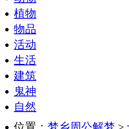
植物
物品
活动
生活
建筑
鬼神
自然
位置：
梦乡周公解梦
>