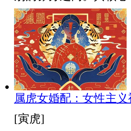
属虎女婚配：女性主义
[寅虎]