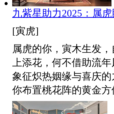
九紫星助力2025：属
[寅虎]
属虎的你，寅木生发，
上添花，何不借助流年风
象征炽热姻缘与喜庆的
你布置桃花阵的黄金方位