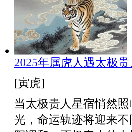
2025年属虎人遇太极
[寅虎]
当太极贵人星宿悄然照
光，命运轨迹将迎来不