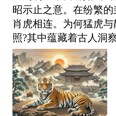
昭示止之意。在纷繁的
肖虎相连。为何猛虎与
照?其中蕴藏着古人洞察天