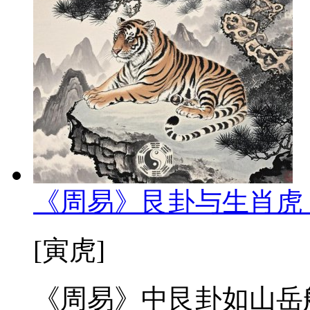
《周易》艮卦与生肖虎
[寅虎]
《周易》中艮卦如山岳