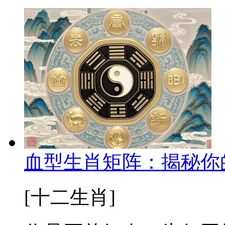
血型生肖矩阵：揭秘你
[十二生肖]