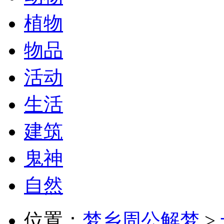
植物
物品
活动
生活
建筑
鬼神
自然
位置：
梦乡周公解梦
>