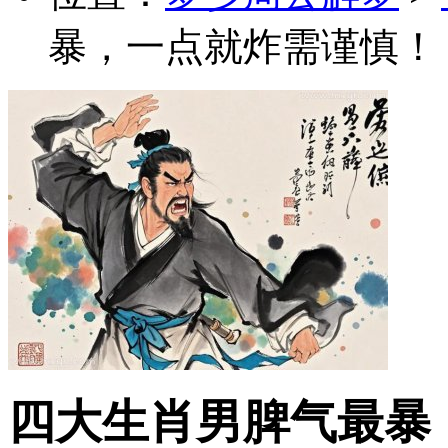
暴，一点就炸需谨慎！
四大生肖男脾气最暴