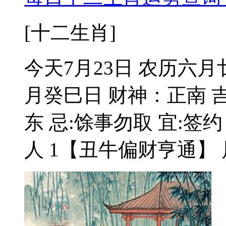
[十二生肖]
今天7月23日 农历六月
月癸巳日 财神：正南 吉
东 忌:馀事勿取 宜:签约
人 1【丑牛偏财亨通】 属