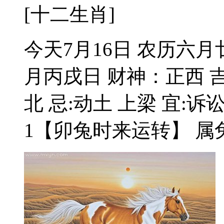
[十二生肖]
今天7月16日 农历六月
月丙戌日 财神：正西 吉
北 忌:动土 上梁 宜:诉
1【卯兔时来运转】 属兔