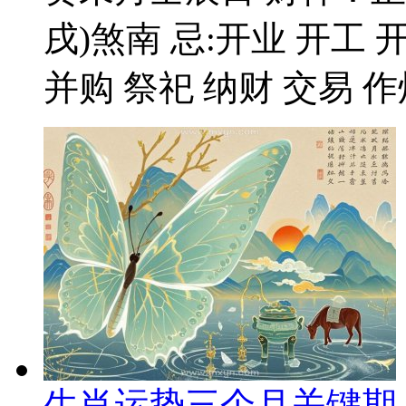
戌)煞南 忌:开业 开工 
并购 祭祀 纳财 交易 作灶
生肖运势三个月关键期