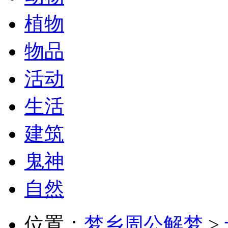
植物
物品
活动
生活
建筑
鬼神
自然
位置：
梦乡周公解梦
>