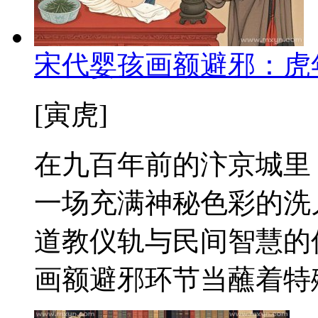
宋代婴孩画额避邪：虎
[寅虎]
在九百年前的汴京城里
一场充满神秘色彩的洗
道教仪轨与民间智慧的
画额避邪环节当蘸着特殊