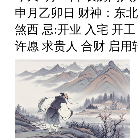
申月乙卯日 财神：东北 
煞西 忌:开业 入宅 开工
许愿 求贵人 合财 启用转运