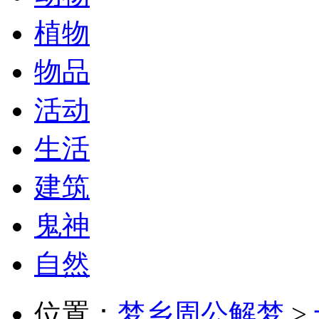
植物
物品
活动
生活
建筑
鬼神
自然
位置：
梦乡周公解梦
>