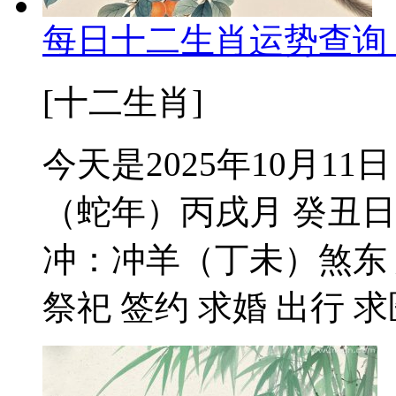
每日十二生肖运势查询 2
[十二生肖]
今天是2025年10月11
（蛇年）丙戌月 癸丑日
冲：冲羊（丁未）煞东 
祭祀 签约 求婚 出行 求医