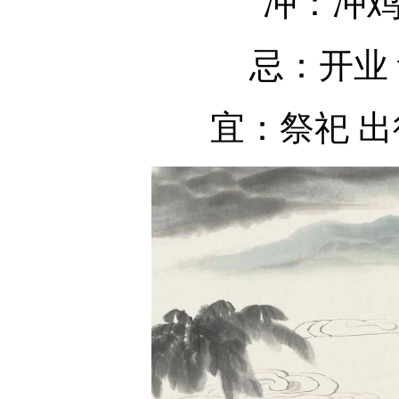
冲：冲
忌：开业 
宜：祭祀 出