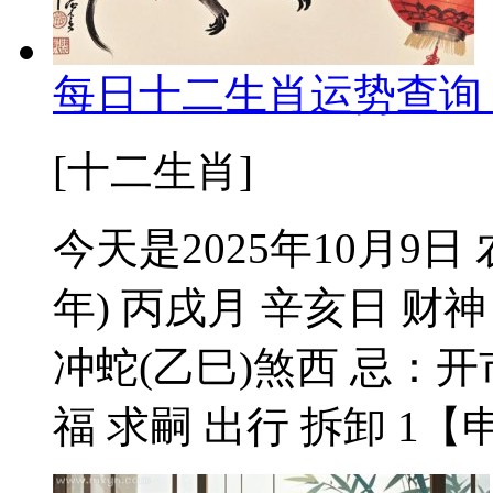
每日十二生肖运势查询 2
[十二生肖]
今天是2025年10月9
年) 丙戌月 辛亥日 财
冲蛇(乙巳)煞西 忌：开
福 求嗣 出行 拆卸 1【申