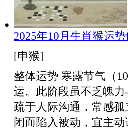
2025年10月生肖猴
[申猴]
整体运势 寒露节气（1
运。此阶段虽不乏魄力
疏于人际沟通，常感孤
闭而陷入被动，宜主动调