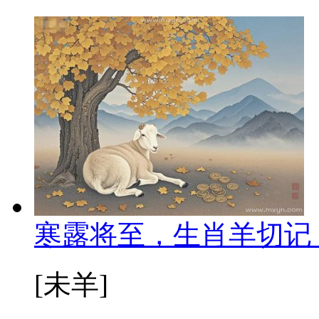
寒露将至，生肖羊切记
[未羊]