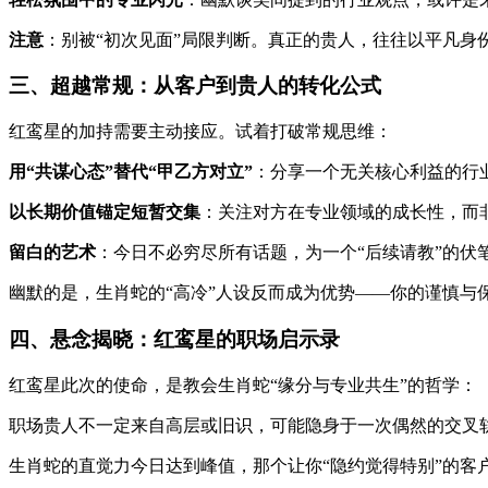
注意
：别被“初次见面”局限判断。真正的贵人，往往以平凡身
三、超越常规：从客户到贵人的转化公式
红鸾星的加持需要主动接应。试着打破常规思维：
用“共谋心态”替代“甲乙方对立”
：分享一个无关核心利益的行
以长期价值锚定短暂交集
：关注对方在专业领域的成长性，而
留白的艺术
：今日不必穷尽所有话题，为一个“后续请教”的伏
幽默的是，生肖蛇的“高冷”人设反而成为优势——你的谨慎与
四、悬念揭晓：红鸾星的职场启示录
红鸾星此次的使命，是教会生肖蛇“缘分与专业共生”的哲学：
职场贵人不一定来自高层或旧识，可能隐身于一次偶然的交叉
生肖蛇的直觉力今日达到峰值，那个让你“隐约觉得特别”的客