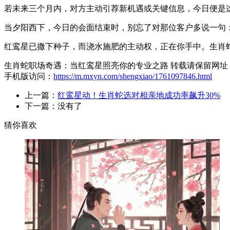
若未来三个月内，对方主动引荐新机遇或关键信息，今日便是
当夕阳西下，今日的会面结束时，别忘了对那位客户多说一句：
红鸾星已撒下种子，而浇水施肥的主动权，正在你手中。生肖
生肖蛇职场奇遇：当红鸾星照亮你的专业之路 转载请保留网址
手机版访问：
https://m.mxyn.com/shengxiao/1761097846.html
上一篇：
红鸾星动！生肖蛇选对相亲地成功率飙升30%
下一篇：没有了
猜你喜欢