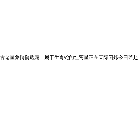
古老星象悄悄透露，属于生肖蛇的红鸾星正在天际闪烁今日若赴