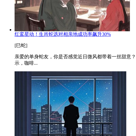
红鸾星动！生肖蛇选对相亲地成功率飙升30%
[巳蛇]
亲爱的单身蛇友，你是否感觉近日微风都带着一丝甜意？
示，咖啡...