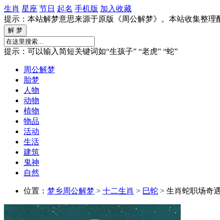
生肖
星座
节日
起名
手机版
加入收藏
提示：本站解梦意思来源于原版《周公解梦》。本站收集整理
提示：可以输入简短关键词如“生孩子” “老虎” “蛇”
周公解梦
胎梦
人物
动物
植物
物品
活动
生活
建筑
鬼神
自然
位置：
梦乡周公解梦
>
十二生肖
>
巳蛇
> 生肖蛇职场奇