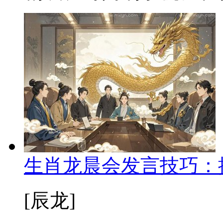
生肖龙晨会发言技巧：
[辰龙]