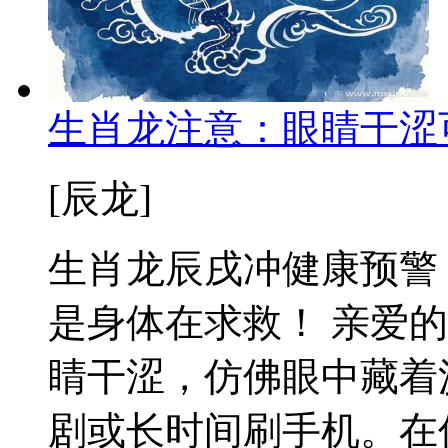
生肖龙注意：眼睛干涩
[辰龙]
生肖龙辰戌冲健康预警
是身体在求救！ 亲爱
睛干涩，仿佛眼中藏着
剧或长时间刷手机。在传