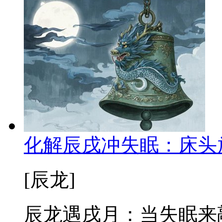
化解辰戌冲失眠：床头
[辰龙]
辰龙遇戌月：当失眠来