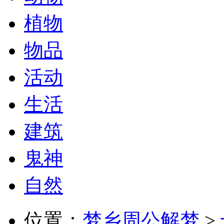
植物
物品
活动
生活
建筑
鬼神
自然
位置：
梦乡周公解梦
>