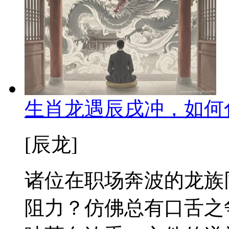
生肖龙遇辰戌冲，如何
[辰龙]
诸位在职场奔波的龙族
阻力？仿佛总有口舌之