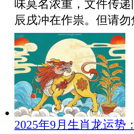
味莫名浓重，文件传递
辰戌冲在作祟。但请勿焦
2025年9月生肖龙运