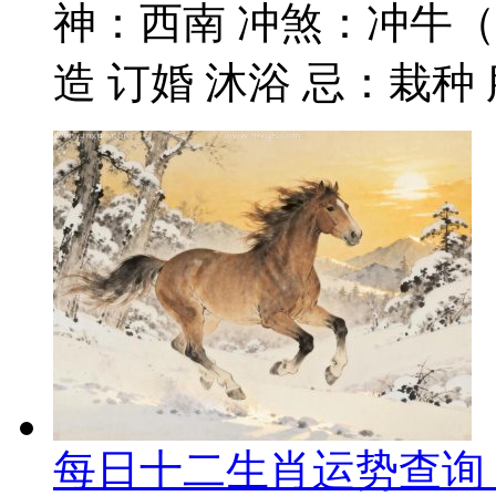
神：西南 冲煞：冲牛（
造 订婚 沐浴 忌：栽种 服
每日十二生肖运势查询 2