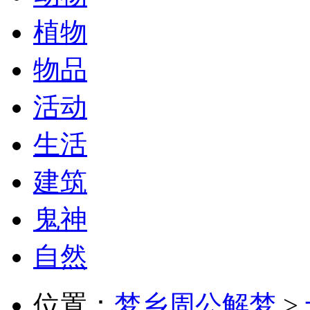
植物
物品
活动
生活
建筑
鬼神
自然
位置：
梦乡周公解梦
>