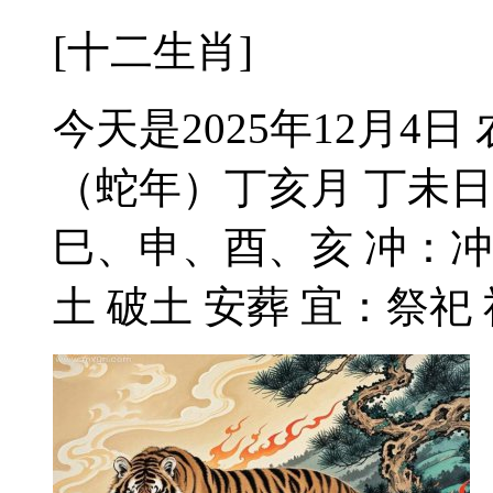
[十二生肖]
今天是2025年12月4
（蛇年）丁亥月 丁未日
巳、申、酉、亥 冲：冲
土 破土 安葬 宜：祭祀 祈