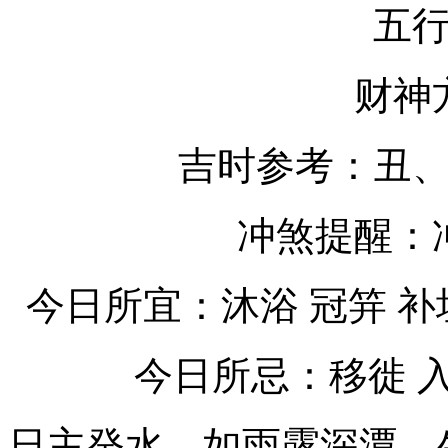
五
财神
吉时参考：丑
冲煞提醒：
今日所宜：沐浴 冠笄 补垣
今日所忌：移徙 入
日主癸水，如雨露深潭，