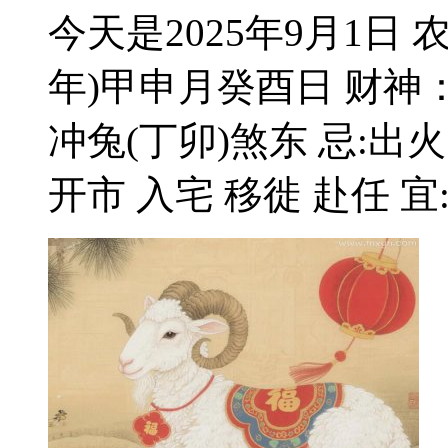
今天是2025年9月1日
年)甲申月癸酉日 财神
冲兔(丁卯)煞东 忌:出火
开市 入宅 移徙 赴任 宜:解