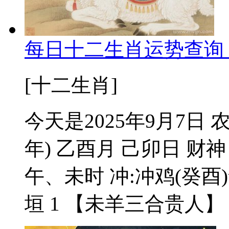
每日十二生肖运势查询 
[十二生肖]
今天是2025年9月7日
年) 乙酉月 己卯日 
午、未时 冲:冲鸡(癸酉)
垣 1 【未羊三合贵人】 