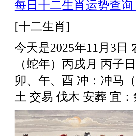
每日十二生肖运势查询 2
[十二生肖]
今天是2025年11月3
（蛇年）丙戌月 丙子日
卯、午、酉 冲：冲马（
土 交易 伐木 安葬 宜：祭