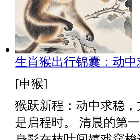
生肖猴出行锦囊：动中
[申猴]
猴跃新程：动中求稳，
是启程时。 清晨的第
身影在枝叶间嬉戏穿梭