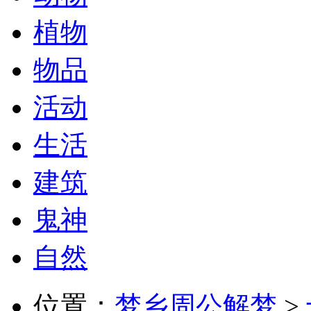
植物
物品
活动
生活
建筑
鬼神
自然
位置：
梦乡周公解梦
>