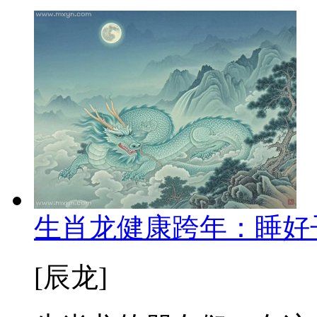
生肖龙健康跨年：睡好
[辰龙]