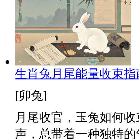
生肖兔月尾能量收束指
[卯兔]
月尾收官，玉兔如何收
声，总带着一种独特的