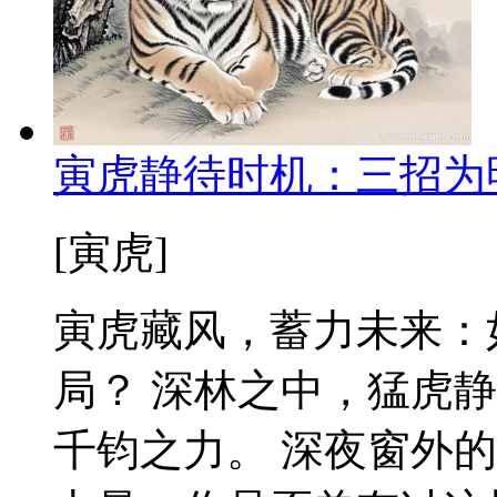
寅虎静待时机：三招为
[寅虎]
寅虎藏风，蓄力未来：
局？ 深林之中，猛虎
千钧之力。 深夜窗外