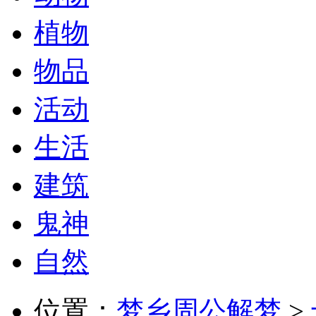
植物
物品
活动
生活
建筑
鬼神
自然
位置：
梦乡周公解梦
>