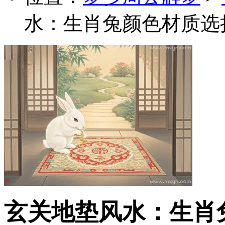
水：生肖兔颜色材质选
玄关地垫风水：生肖