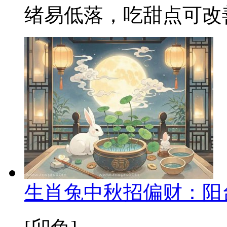
绪易低落，吃甜点可改善
生肖兔中秋招偏财：阳