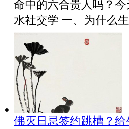
命中的六合贵人吗？今
水社交学 一、为什么生肖
佛灭日忌签约跳槽？给