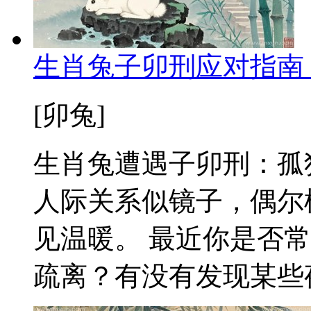
生肖兔子卯刑应对指南
[卯兔]
生肖兔遭遇子卯刑：孤
人际关系似镜子，偶尔
见温暖。 最近你是否
疏离？有没有发现某些夜