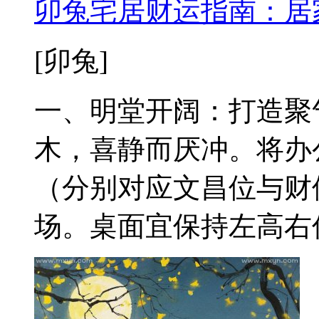
卯兔宅居财运指南：居
[卯兔]
一、明堂开阔：打造聚
木，喜静而厌冲。将办
（分别对应文昌位与财
场。桌面宜保持左高右低