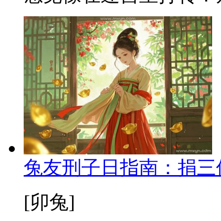
兔友刑子日指南：捐三
[卯兔]