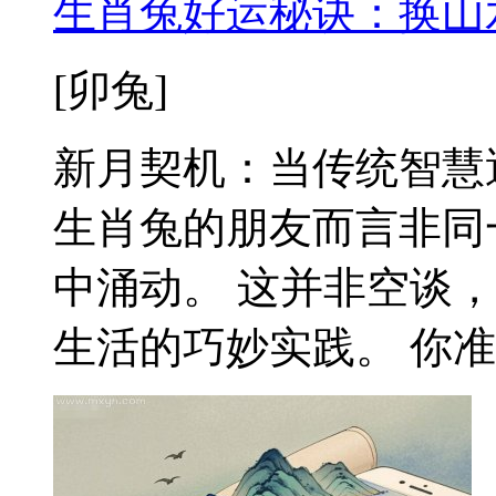
生肖兔好运秘诀：换山
[卯兔]
新月契机：当传统智慧
生肖兔的朋友而言非同
中涌动。 这并非空谈
生活的巧妙实践。 你准备