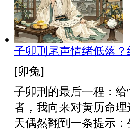
子卯刑尾声情绪低落？
[卯兔]
子卯刑的最后一程：给
者，我向来对黄历命理
天偶然翻到一条提示：