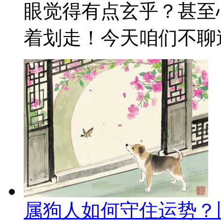
眼觉得有点玄乎？甚至
着划走！今天咱们不聊迷
属狗人如何守住运势？