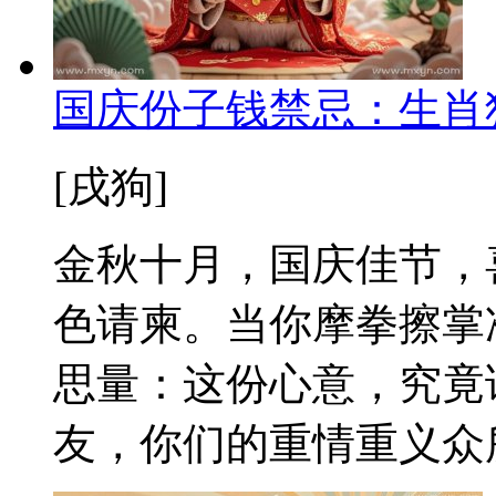
国庆份子钱禁忌：生肖
[戌狗]
金秋十月，国庆佳节，
色请柬。当你摩拳擦掌
思量：这份心意，究竟
友，你们的重情重义众所