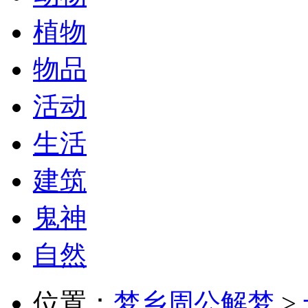
植物
物品
活动
生活
建筑
鬼神
自然
位置：
梦乡周公解梦
>