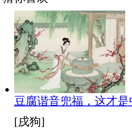
豆腐谐音兜福，这才是
[戌狗]