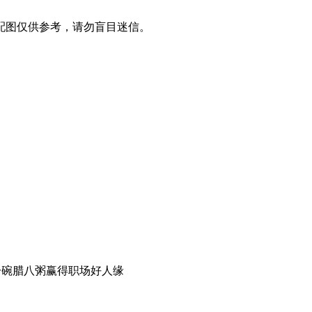
配图仅供参考，请勿盲目迷信。
一碗腊八粥赢得职场好人缘