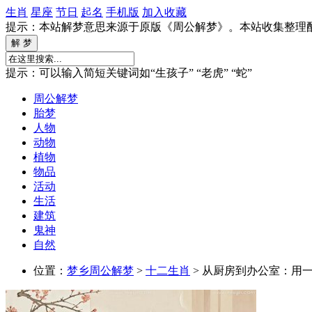
生肖
星座
节日
起名
手机版
加入收藏
提示：本站解梦意思来源于原版《周公解梦》。本站收集整理
提示：可以输入简短关键词如“生孩子” “老虎” “蛇”
周公解梦
胎梦
人物
动物
植物
物品
活动
生活
建筑
鬼神
自然
位置：
梦乡周公解梦
>
十二生肖
> 从厨房到办公室：用