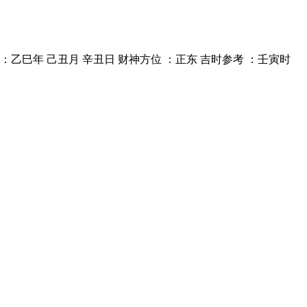
：乙巳年 己丑月 辛丑日 财神方位 ：正东 吉时参考 ：壬寅时