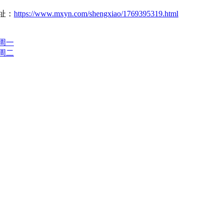
址：
https://www.mxyn.com/shengxiao/1769395319.html
八周一
九周二