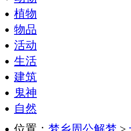
植物
物品
活动
生活
建筑
鬼神
自然
位置：
梦乡周公解梦
>