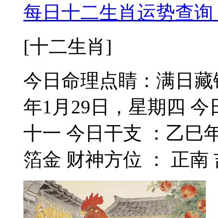
每日十二生肖运势查询 2
[十二生肖]
今日命理点睛：满日藏锋
年1月29日，星期四 
十一 今日干支 ：乙巳年
箔金 财神方位 ： 正南 