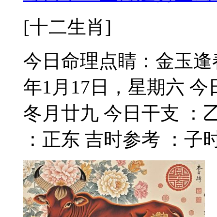
[十二生肖]
今日命理点睛：金玉逢春
年1月17日，星期六 
冬月廿九 今日干支 ：
：正东 吉时参考 ：子时 (2