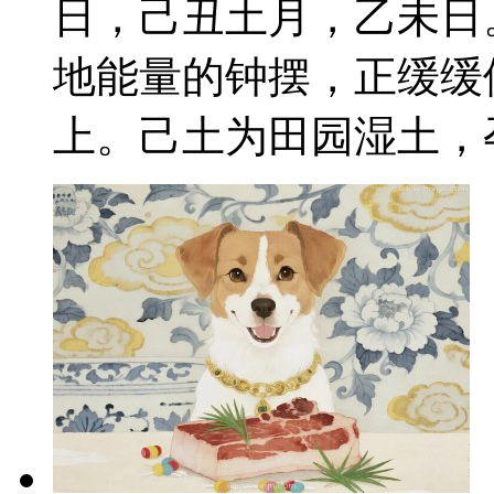
日，己丑土月，乙未日
地能量的钟摆，正缓缓
上。己土为田园湿土，孕