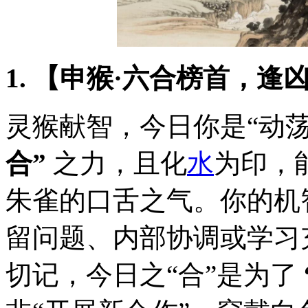
1. 【申猴·六合榜首，逢
灵猴献智，今日你是“动
合”
之力，且化
水
为印，
朱雀的口舌之气。你的机
留问题、内部协调或学习
切记，今日之“合”是为了