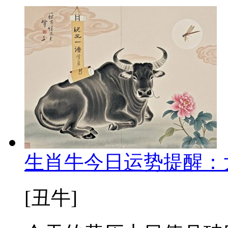
生肖牛今日运势提醒：
[丑牛]