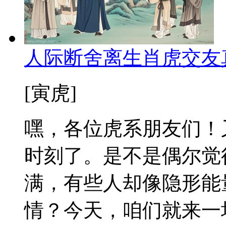
人际断舍离生肖虎交友
[寅虎]
嘿，各位虎系朋友们！
时刻了。是不是偶尔觉
满，有些人却像隐形能
情？今天，咱们就来一场