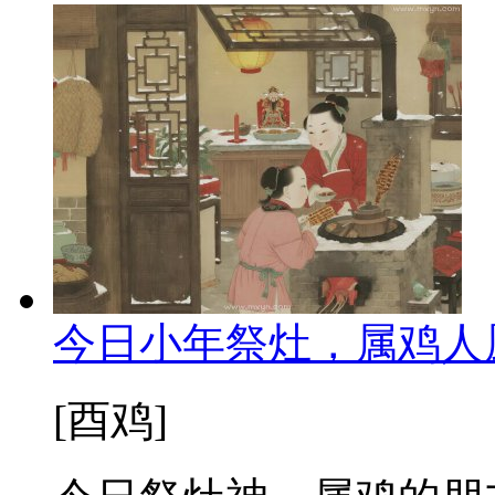
今日小年祭灶，属鸡人
[酉鸡]