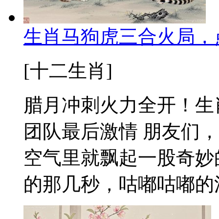
生肖马狗虎三合火局，
[十二生肖]
腊月冲刺火力全开！生
团队最后激情 朋友们
空气里就飘起一股奇妙
的那几秒，咕嘟咕嘟的泡