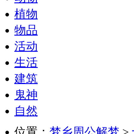
植物
物品
活动
生活
建筑
鬼神
自然
位置：
梦乡周公解梦
>