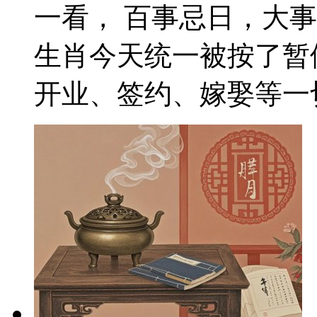
一看， 百事忌日，大
生肖今天统一被按了暂
开业、签约、嫁娶等一切