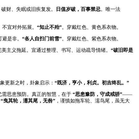
、破财、失眠或旧疾复发。
日值岁破，百事禁忌
。唯一法
，不宜对外拓展。
“知止不殆”
。穿戴红色、黄色系衣物。
可避是非。
“各人自扫门前雪”
。穿戴红色、紫色系衣物。
因完美主义拖延。宜通过整理、书写、运动疏导情绪。
“破旧即是
象更新之时，卦象启示：
“既济，亨小，利贞。初吉终乱。”
尤需思患预防。真正的智慧，在于
“思患豫防，守成戒骄”
——
。
“曳其轮，濡其尾，无咎”
，谨慎如拖车轮、濡鸟尾，虽无大