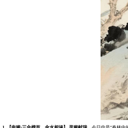
1. 【申猴·三合榜首，金水相涵】
灵猴献瑞
，今日你是“春林中