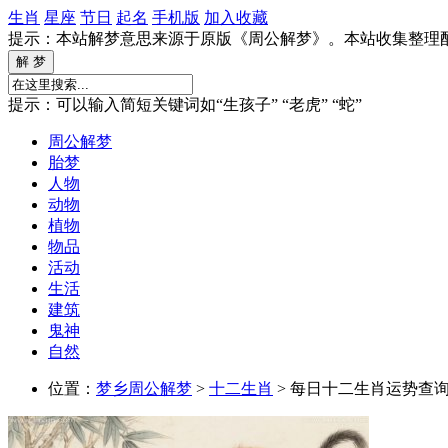
生肖
星座
节日
起名
手机版
加入收藏
提示：本站解梦意思来源于原版《周公解梦》。本站收集整理
提示：可以输入简短关键词如“生孩子” “老虎” “蛇”
周公解梦
胎梦
人物
动物
植物
物品
活动
生活
建筑
鬼神
自然
位置：
梦乡周公解梦
>
十二生肖
> 每日十二生肖运势查询 