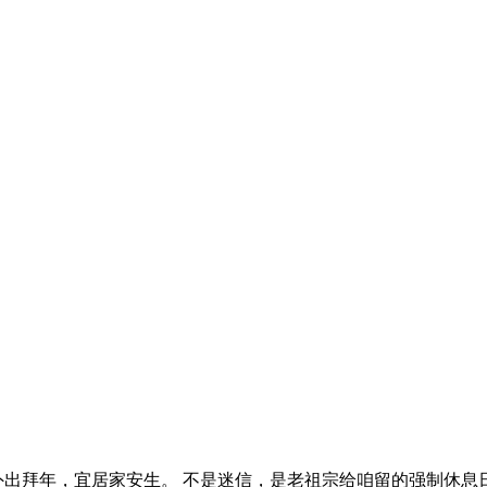
出拜年，宜居家安生。 不是迷信，是老祖宗给咱留的强制休息日