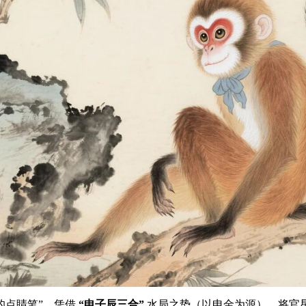
的点睛笔”。凭借
“申子辰三合”
水局之势（以申金为源），将官