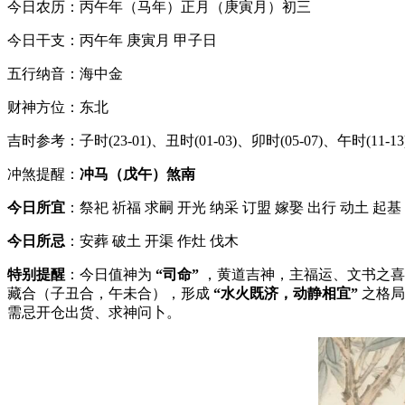
今日农历：丙午年（马年）正月（庚寅月）初三
今日干支：丙午年 庚寅月 甲子日
五行纳音：海中金
财神方位：东北
吉时参考：子时(23-01)、丑时(01-03)、卯时(05-07)、午时(11-13)
冲煞提醒：
冲马（戊午）煞南
今日所宜
：祭祀 祈福 求嗣 开光 纳采 订盟 嫁娶 出行 动土 起基
今日所忌
：安葬 破土 开渠 作灶 伐木
特别提醒
：今日值神为
“司命”
，黄道吉神，主福运、文书之
藏合（子丑合，午未合），形成
“水火既济，动静相宜”
之格局
需忌开仓出货、求神问卜。