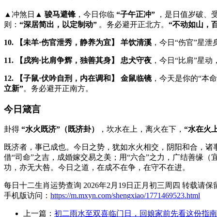
▲冲煞日▲
骏马避锋
，今日你临
“子午正冲”
，是日值岁破、
则：
“深居简出，以定制动”
。务必避开正北方。
“不动如山，
10. 【未羊·伤官泄秀，静养为宜】
羊饮清溪
，今日“伤官”星
11. 【戌狗·比肩争辉，独善其身】
忠犬守夜
，今日“比肩”星
12. 【子鼠·伏吟自刑，内在调和】
金鼠临镜
，今天是你的“本
立新”
。务必避开正南方。
今日箴言
卦得
“水火既济”（既济卦）
，坎水在上，离火在下，
“水在火
既济者，事已成也。今日之势，犹如水火相交，阴阳和合，诸
借“司命”之吉，成婚嫁交易之美；用“六合”之力，广结善缘（
功，亦无大咎。今日之道，在成不在争，在守不在进。
每日十二生肖运势查询 2026年2月19日正月初三周四 转载请
手机版访问：
https://m.mxyn.com/shengxiao/1771469523.html
上一篇：
初二雨水至双喜临门日，回娘家前先看这份指南