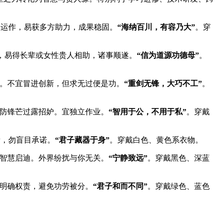
产运作，易获多方助力，成果稳固。
“海纳百川，有容乃大”
。穿
，易得长辈或女性贵人相助，诸事顺遂。
“信为道源功德母”
。
可。不宜冒进创新，但求无过便是功。
“重剑无锋，大巧不工”
。
需防锋芒过露招妒。宜独立作业。
“智用于公，不用于私”
。穿戴
责，勿盲目承诺。
“君子藏器于身”
。穿戴白色、黄色系衣物。
得智慧启迪。外界纷扰与你无关。
“宁静致远”
。穿戴黑色、深蓝
需明确权责，避免功劳被分。
“君子和而不同”
。穿戴绿色、蓝色