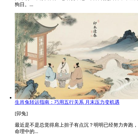
狗日。...
生肖兔转运指南：巧用五行关系 月末压力变机遇
[卯兔]
最近是不是总觉得肩上担子有点沉？明明已经努力奔跑，
命理中的...