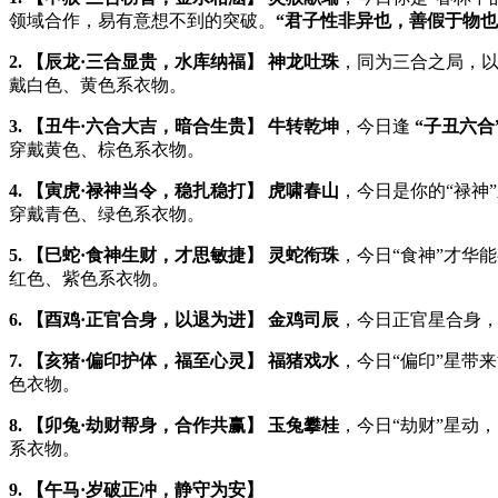
领域合作，易有意想不到的突破。
“君子性非异也，善假于物也
2. 【辰龙·三合显贵，水库纳福】
神龙吐珠
，同为三合之局，
戴白色、黄色系衣物。
3. 【丑牛·六合大吉，暗合生贵】
牛转乾坤
，今日逢
“子丑六合
穿戴黄色、棕色系衣物。
4. 【寅虎·禄神当令，稳扎稳打】
虎啸春山
，今日是你的“禄神
穿戴青色、绿色系衣物。
5. 【巳蛇·食神生财，才思敏捷】
灵蛇衔珠
，今日“食神”才华
红色、紫色系衣物。
6. 【酉鸡·正官合身，以退为进】
金鸡司辰
，今日正官星合身
7. 【亥猪·偏印护体，福至心灵】
福猪戏水
，今日“偏印”星带
色衣物。
8. 【卯兔·劫财帮身，合作共赢】
玉兔攀桂
，今日“劫财”星动
系衣物。
9. 【午马·岁破正冲，静守为安】