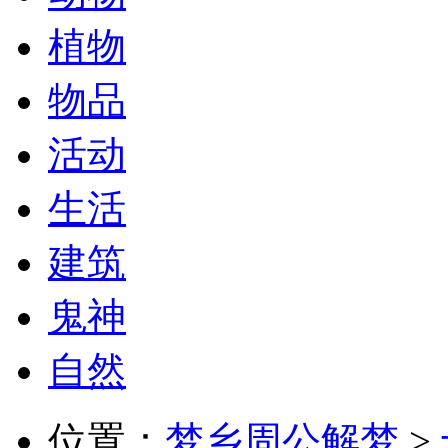
植物
物品
活动
生活
建筑
鬼神
自然
位置：
梦乡周公解梦
>