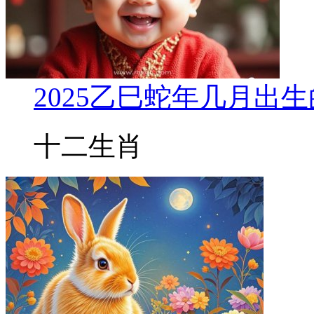
2025乙巳蛇年几月出
十二生肖