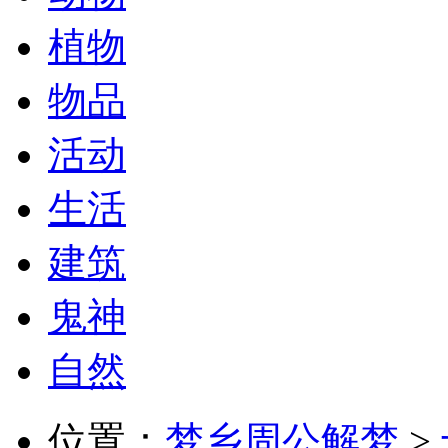
植物
物品
活动
生活
建筑
鬼神
自然
位置：
梦乡周公解梦
>