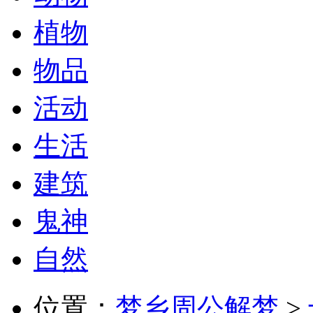
植物
物品
活动
生活
建筑
鬼神
自然
位置：
梦乡周公解梦
>