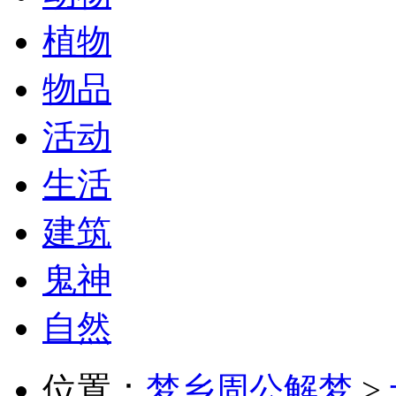
植物
物品
活动
生活
建筑
鬼神
自然
位置：
梦乡周公解梦
>