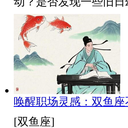
动？是否发现一些旧日幻
唤醒职场灵感：双鱼座
[双鱼座]