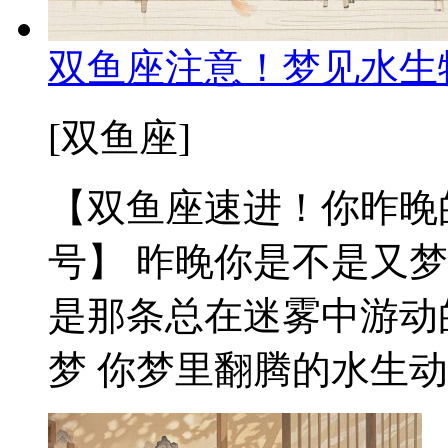
双鱼座注意！梦见水生
[双鱼座]
【双鱼座速进！你昨晚
号】 昨晚你是不是又
是那条总在迷雾中游动
梦 你梦里翻腾的水生动物