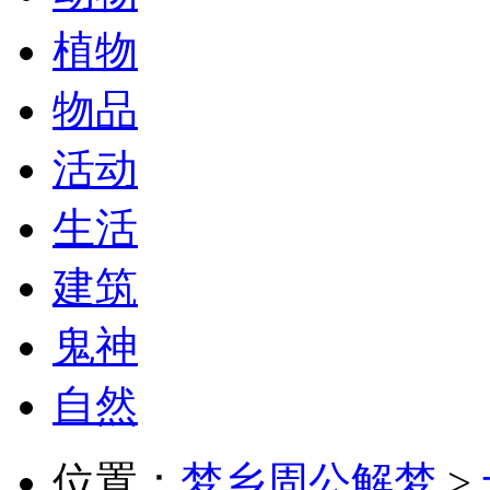
植物
物品
活动
生活
建筑
鬼神
自然
位置：
梦乡周公解梦
>