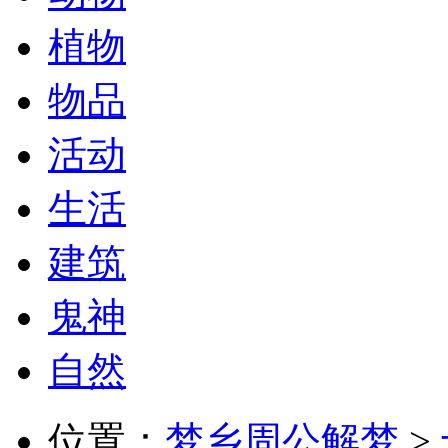
植物
物品
活动
生活
建筑
鬼神
自然
位置：
梦乡周公解梦
>