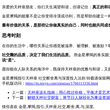
亲爱的天秤座朋友，你们天生渴望和谐，但请记住：
真正的和
金星摩羯的能量不是让你变得冷漠或功利，而是帮助你建立一
最有价值的关系，是那些让你做真实的自己，同时也能共同成
思考时刻
在你的生活中，哪些关系让你感觉被滋养、被理解、被激励？
社交圈的品质，决定了我们生活的品质。
用金星摩羯的务实眼
说“是”。
愿你能在人际关系的海洋中，既保持天秤座的优雅与和谐，又
金星摩羯指引天秤座 社交断舍离与深度投入法则 转载请保留
手机版访问：
https://m.mxyn.com/xingzuo/1766113336.html
上一篇：
天秤座送礼指南：用心胜过价格，平衡才是艺术
下一篇：
解锁天秤社交财富：将节日人脉转化为事业资源
猜你喜欢 金星,摩羯,指引,天秤座,社交,断舍,离,与,深度,