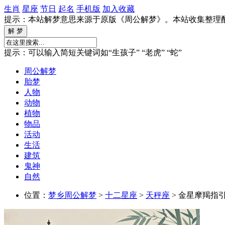
生肖
星座
节日
起名
手机版
加入收藏
提示：本站解梦意思来源于原版《周公解梦》。本站收集整理
提示：可以输入简短关键词如“生孩子” “老虎” “蛇”
周公解梦
胎梦
人物
动物
植物
物品
活动
生活
建筑
鬼神
自然
位置：
梦乡周公解梦
>
十二星座
>
天秤座
> 金星摩羯指