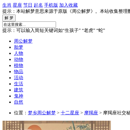
生肖
星座
节日
起名
手机版
加入收藏
提示：本站解梦意思来源于原版《周公解梦》。本站收集整理
提示：可以输入简短关键词如“生孩子” “老虎” “蛇”
周公解梦
胎梦
人物
动物
植物
物品
活动
生活
建筑
鬼神
自然
位置：
梦乡周公解梦
>
十二星座
>
摩羯座
> 摩羯座社交