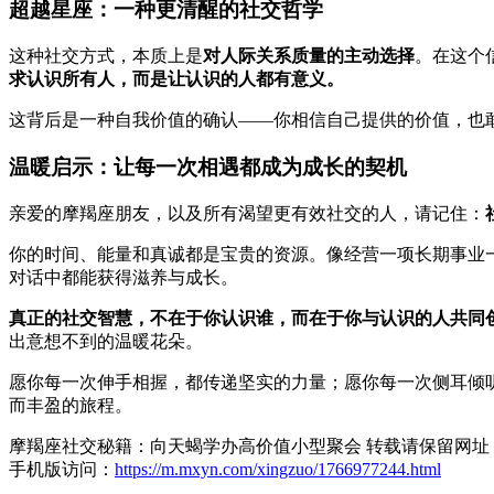
超越星座：一种更清醒的社交哲学
这种社交方式，本质上是
对人际关系质量的主动选择
。在这个
求认识所有人，而是让认识的人都有意义。
这背后是一种自我价值的确认——你相信自己提供的价值，也
温暖启示：让每一次相遇都成为成长的契机
亲爱的摩羯座朋友，以及所有渴望更有效社交的人，请记住：
你的时间、能量和真诚都是宝贵的资源。像经营一项长期事业
对话中都能获得滋养与成长。
真正的社交智慧，不在于你认识谁，而在于你与认识的人共同
出意想不到的温暖花朵。
愿你每一次伸手相握，都传递坚实的力量；愿你每一次侧耳倾
而丰盈的旅程。
摩羯座社交秘籍：向天蝎学办高价值小型聚会 转载请保留网址
手机版访问：
https://m.mxyn.com/xingzuo/1766977244.html