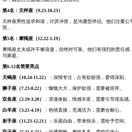
第4名：天秤座（9.23-10.23）
天秤座男性追求和谐，讨厌冲突，是沟通型伴侣。他们注重公
营。
第5名：摩羯座（12.22-1.19）
摩羯座丈夫或许不够浪漫，但绝对可靠。他们有强烈的责任感
与家庭。
第6-12名简要亮点
天蝎座（10.24-11.22）
：深情专注，占有欲较强，爱得深刻。
狮子座（7.23-8.22）
：慷慨大方，保护欲强，需要被崇拜。
双鱼座（2.19-3.20）
：浪漫体贴，情感丰富，需要引导现实感
白羊座（3.21-4.19）
：热情直接，充满活力，需磨合耐心。
射手座（11.23-12.21）
：乐观自由，带来快乐，需给予空间。
双子座（5.21-6.21）
：沟通顺畅，趣味多多，需稳定内心。