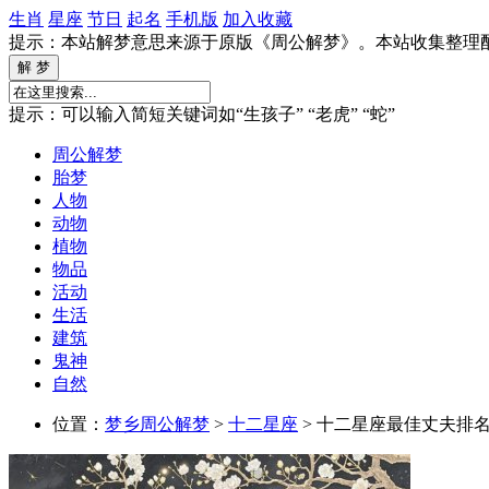
生肖
星座
节日
起名
手机版
加入收藏
提示：本站解梦意思来源于原版《周公解梦》。本站收集整理
提示：可以输入简短关键词如“生孩子” “老虎” “蛇”
周公解梦
胎梦
人物
动物
植物
物品
活动
生活
建筑
鬼神
自然
位置：
梦乡周公解梦
>
十二星座
> 十二星座最佳丈夫排