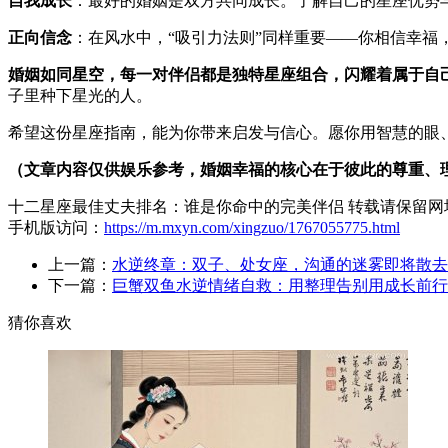
自我成长
：最好的婚姻是双方共同成长。了解自己的星座优势
正向信念
：在风水中，“吸引力法则”同样重要——你相信幸福
婚姻如同星空，每一对伴侣都是独特星座组合，闪耀着属于自
子里种下星光的人。
希望这份星座指南，能为你带来启发与信心。愿你用智慧的眼、
（文章内容仅供娱乐参考，婚姻幸福的核心在于彼此的尊重、
十二星座最佳丈夫排名：谁是你命中的完美伴侣 转载请保留网
手机版访问：
https://m.mxyn.com/xingzuo/1767055775.html
上一篇：
水逆终章：双子、处女座，沟通的迷雾即将散去
下一篇：
巨蟹双鱼水逆情绪自救：用整理告别用成长前行
猜你喜欢